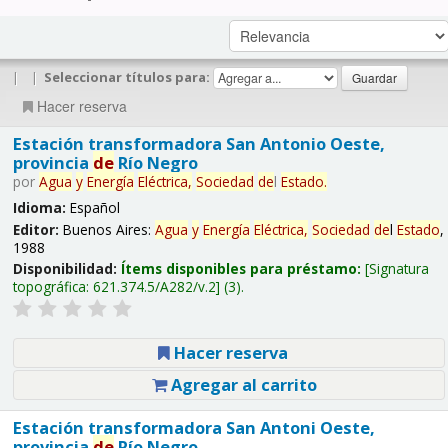
|
|
Seleccionar títulos para:
Hacer reserva
Estación transformadora San Antonio Oeste,
provincia
de
Río Negro
por
Agua
y
Energía
Eléctrica,
Sociedad
de
l
Estado
.
Idioma:
Español
Editor:
Buenos Aires:
Agua
y
Energía
Eléctrica,
Sociedad
de
l
Estado
,
1988
Disponibilidad:
Ítems disponibles para préstamo:
Signatura
topográfica:
621.374.5/A282/v.2
(3).
Hacer reserva
Agregar al carrito
Estación transformadora San Antoni Oeste,
provincia
de
Río Negro