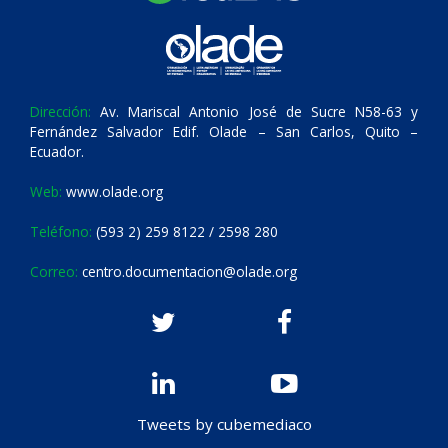
Dirección:
Av. Mariscal Antonio José de Sucre N58-63 y
Fernández Salvador Edif. Olade – San Carlos, Quito –
Ecuador.
Web:
www.olade.org
Teléfono:
(593 2) 259 8122 / 2598 280
Correo:
centro.documentacion@olade.org
Tweets by cubemediaco