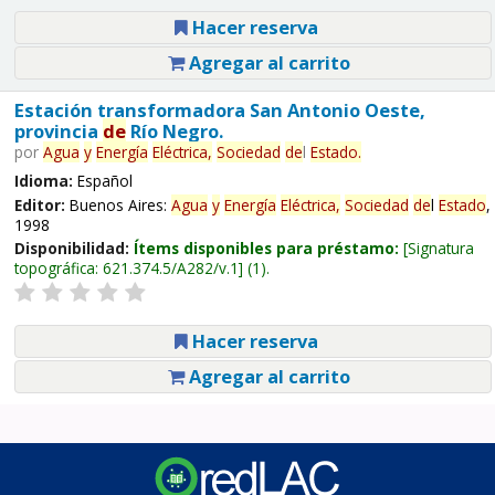
Hacer reserva
Agregar al carrito
Estación transformadora San Antonio Oeste,
provincia
de
Río Negro.
por
Agua
y
Energía
Eléctrica,
Sociedad
de
l
Estado
.
Idioma:
Español
Editor:
Buenos Aires:
Agua
y
Energía
Eléctrica,
Sociedad
de
l
Estado
,
1998
Disponibilidad:
Ítems disponibles para préstamo:
Signatura
topográfica:
621.374.5/A282/v.1
(1).
Hacer reserva
Agregar al carrito