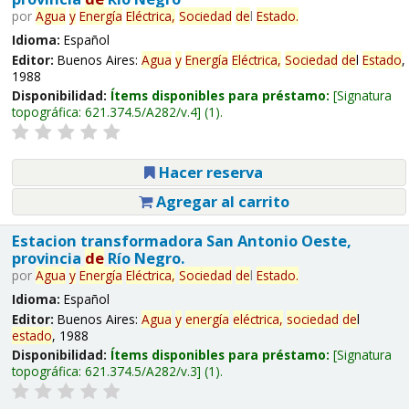
por
Agua
y
Energía
Eléctrica,
Sociedad
de
l
Estado
.
Idioma:
Español
Editor:
Buenos Aires:
Agua
y
Energía
Eléctrica,
Sociedad
de
l
Estado
,
1988
Disponibilidad:
Ítems disponibles para préstamo:
Signatura
topográfica:
621.374.5/A282/v.4
(1).
Hacer reserva
Agregar al carrito
Estacion transformadora San Antonio Oeste,
provincia
de
Río Negro.
por
Agua
y
Energía
Eléctrica,
Sociedad
de
l
Estado
.
Idioma:
Español
Editor:
Buenos Aires:
Agua
y
energía
eléctrica,
sociedad
de
l
estado
, 1988
Disponibilidad:
Ítems disponibles para préstamo:
Signatura
topográfica:
621.374.5/A282/v.3
(1).