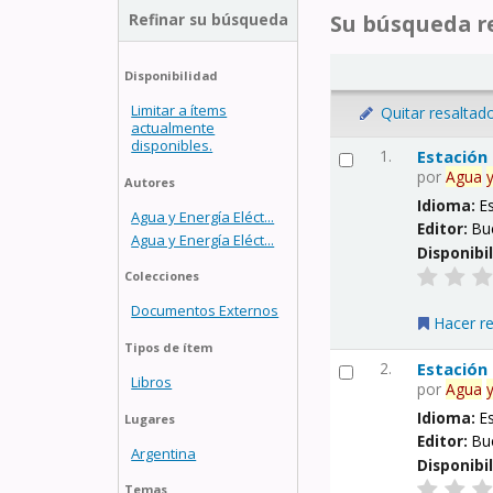
Refinar su búsqueda
Su búsqueda re
Disponibilidad
Limitar a ítems
Quitar resaltad
actualmente
disponibles.
1.
Estación
por
Agua
Autores
Idioma:
E
Agua y Energía Eléct...
Editor:
Bu
Agua y Energía Eléct...
Disponibi
Colecciones
Documentos Externos
Hacer r
Tipos de ítem
2.
Estación
Libros
por
Agua
Idioma:
E
Lugares
Editor:
Bu
Argentina
Disponibi
Temas