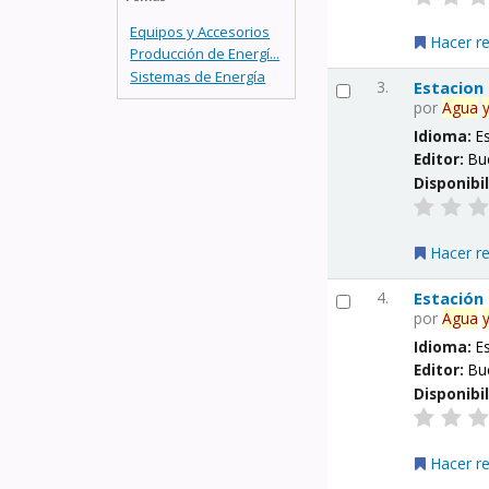
Equipos y Accesorios
Hacer r
Producción de Energí...
Sistemas de Energía
3.
Estacion
por
Agua
Idioma:
E
Editor:
Bu
Disponibi
Hacer r
4.
Estación
por
Agua
Idioma:
E
Editor:
Bu
Disponibi
Hacer r