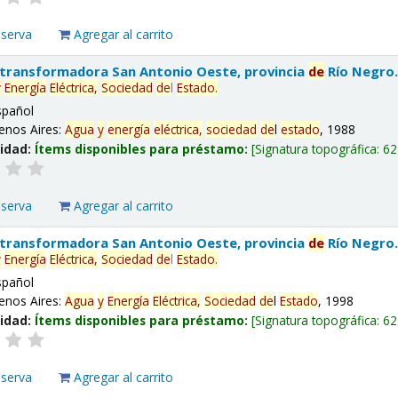
eserva
Agregar al carrito
 transformadora San Antonio Oeste, provincia
de
Río Negro
y
Energía
Eléctrica,
Sociedad
de
l
Estado
.
spañol
enos Aires:
Agua
y
energía
eléctrica,
sociedad
de
l
estado
, 1988
lidad:
Ítems disponibles para préstamo:
Signatura topográfica:
62
eserva
Agregar al carrito
 transformadora San Antonio Oeste, provincia
de
Río Negro
y
Energía
Eléctrica,
Sociedad
de
l
Estado
.
spañol
enos Aires:
Agua
y
Energía
Eléctrica,
Sociedad
de
l
Estado
, 1998
lidad:
Ítems disponibles para préstamo:
Signatura topográfica:
62
eserva
Agregar al carrito