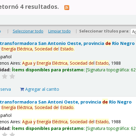
tornó 4 resultados.
|
Seleccionar todo
Limpiar todo
|
Seleccionar títulos para:
o
 transformadora San Antonio Oeste, provincia
de
Río Negro
y
Energía
Eléctrica,
Sociedad
de
l
Estado
.
spañol
enos Aires:
Agua
y
Energía
Eléctrica,
Sociedad
de
l
Estado
, 1988
lidad:
Ítems disponibles para préstamo:
Signatura topográfica:
62
eserva
Agregar al carrito
 transformadora San Antoni Oeste, provincia
de
Río Negro
y
Energía
Eléctrica,
Sociedad
de
l
Estado
.
spañol
enos Aires:
Agua
y
Energía
Eléctrica,
Sociedad
de
l
Estado
, 1988
lidad:
Ítems disponibles para préstamo:
Signatura topográfica:
62