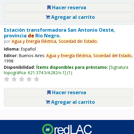
Hacer reserva
Agregar al carrito
Estación transformadora San Antonio Oeste,
provincia
de
Río Negro.
por
Agua
y
Energía
Eléctrica,
Sociedad
de
l
Estado
.
Idioma:
Español
Editor:
Buenos Aires:
Agua
y
Energía
Eléctrica,
Sociedad
de
l
Estado
,
1998
Disponibilidad:
Ítems disponibles para préstamo:
Signatura
topográfica:
621.374.5/A282/v.1
(1).
Hacer reserva
Agregar al carrito