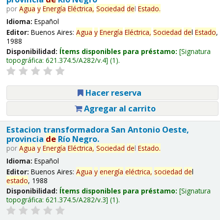
por
Agua
y
Energía
Eléctrica,
Sociedad
de
l
Estado
.
Idioma:
Español
Editor:
Buenos Aires:
Agua
y
Energía
Eléctrica,
Sociedad
de
l
Estado
,
1988
Disponibilidad:
Ítems disponibles para préstamo:
Signatura
topográfica:
621.374.5/A282/v.4
(1).
Hacer reserva
Agregar al carrito
Estacion transformadora San Antonio Oeste,
provincia
de
Río Negro.
por
Agua
y
Energía
Eléctrica,
Sociedad
de
l
Estado
.
Idioma:
Español
Editor:
Buenos Aires:
Agua
y
energía
eléctrica,
sociedad
de
l
estado
, 1988
Disponibilidad:
Ítems disponibles para préstamo:
Signatura
topográfica:
621.374.5/A282/v.3
(1).