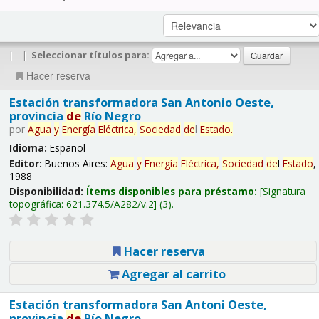
|
|
Seleccionar títulos para:
Hacer reserva
Estación transformadora San Antonio Oeste,
provincia
de
Río Negro
por
Agua
y
Energía
Eléctrica,
Sociedad
de
l
Estado
.
Idioma:
Español
Editor:
Buenos Aires:
Agua
y
Energía
Eléctrica,
Sociedad
de
l
Estado
,
1988
Disponibilidad:
Ítems disponibles para préstamo:
Signatura
topográfica:
621.374.5/A282/v.2
(3).
Hacer reserva
Agregar al carrito
Estación transformadora San Antoni Oeste,
provincia
de
Río Negro