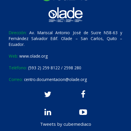
Dirección:
Av. Mariscal Antonio José de Sucre N58-63 y
Fernández Salvador Edif. Olade – San Carlos, Quito –
Ecuador.
Web:
www.olade.org
Teléfono:
(593 2) 259 8122 / 2598 280
Correo:
centro.documentacion@olade.org
Tweets by cubemediaco