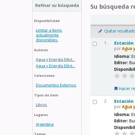
Refinar su búsqueda
Su búsqueda re
Disponibilidad
Limitar a ítems
Quitar resaltad
actualmente
disponibles.
1.
Estación
por
Agua
Autores
Idioma:
E
Agua y Energía Eléct...
Editor:
Bu
Agua y Energía Eléct...
Disponibi
Colecciones
Documentos Externos
Hacer r
Tipos de ítem
2.
Estación
Libros
por
Agua
Idioma:
E
Lugares
Editor:
Bu
Argentina
Disponibi
Temas