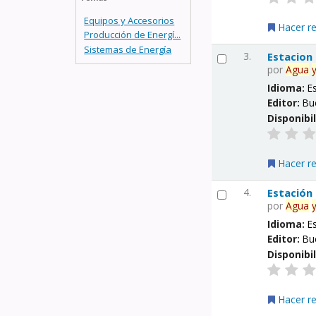
Equipos y Accesorios
Hacer r
Producción de Energí...
Sistemas de Energía
3.
Estacion
por
Agua
Idioma:
E
Editor:
Bu
Disponibi
Hacer r
4.
Estación
por
Agua
Idioma:
E
Editor:
Bu
Disponibi
Hacer r