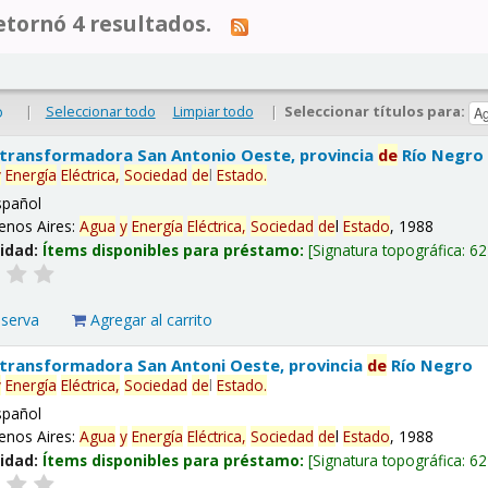
tornó 4 resultados.
|
Seleccionar todo
Limpiar todo
|
Seleccionar títulos para:
o
 transformadora San Antonio Oeste, provincia
de
Río Negro
y
Energía
Eléctrica,
Sociedad
de
l
Estado
.
spañol
enos Aires:
Agua
y
Energía
Eléctrica,
Sociedad
de
l
Estado
, 1988
lidad:
Ítems disponibles para préstamo:
Signatura topográfica:
62
eserva
Agregar al carrito
 transformadora San Antoni Oeste, provincia
de
Río Negro
y
Energía
Eléctrica,
Sociedad
de
l
Estado
.
spañol
enos Aires:
Agua
y
Energía
Eléctrica,
Sociedad
de
l
Estado
, 1988
lidad:
Ítems disponibles para préstamo:
Signatura topográfica:
62