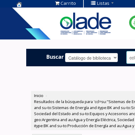
Carrito
Listas
Centro de
Documentación
OLADE -
Buscar
Inicio
›
Resultados de la búsqueda para 'ccl=su:"Sistemas de E
and su-to:Sistemas de Energía and itype:BK and su-to:Si
Sociedad del Estado and su-to:Equipos y Accesorios and
geo:Argentina and au:Agua y Energía Eléctrica, Socieda
itype:BK and su-to:Producción de Energía and au:Agua y E