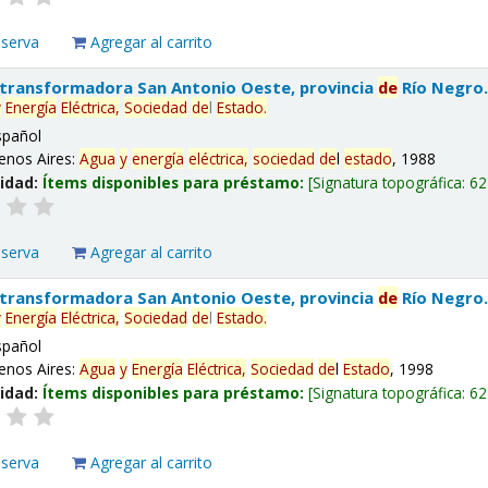
eserva
Agregar al carrito
 transformadora San Antonio Oeste, provincia
de
Río Negro
y
Energía
Eléctrica,
Sociedad
de
l
Estado
.
spañol
enos Aires:
Agua
y
energía
eléctrica,
sociedad
de
l
estado
, 1988
lidad:
Ítems disponibles para préstamo:
Signatura topográfica:
62
eserva
Agregar al carrito
 transformadora San Antonio Oeste, provincia
de
Río Negro
y
Energía
Eléctrica,
Sociedad
de
l
Estado
.
spañol
enos Aires:
Agua
y
Energía
Eléctrica,
Sociedad
de
l
Estado
, 1998
lidad:
Ítems disponibles para préstamo:
Signatura topográfica:
62
eserva
Agregar al carrito