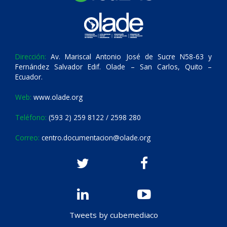
Dirección:
Av. Mariscal Antonio José de Sucre N58-63 y
Fernández Salvador Edif. Olade – San Carlos, Quito –
Ecuador.
Web:
www.olade.org
Teléfono:
(593 2) 259 8122 / 2598 280
Correo:
centro.documentacion@olade.org
Tweets by cubemediaco