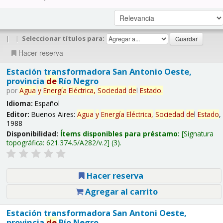
|
|
Seleccionar títulos para:
Hacer reserva
Estación transformadora San Antonio Oeste,
provincia
de
Río Negro
por
Agua
y
Energía
Eléctrica,
Sociedad
de
l
Estado
.
Idioma:
Español
Editor:
Buenos Aires:
Agua
y
Energía
Eléctrica,
Sociedad
de
l
Estado
,
1988
Disponibilidad:
Ítems disponibles para préstamo:
Signatura
topográfica:
621.374.5/A282/v.2
(3).
Hacer reserva
Agregar al carrito
Estación transformadora San Antoni Oeste,
provincia
de
Río Negro