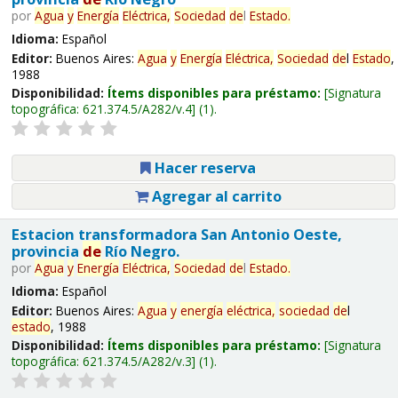
por
Agua
y
Energía
Eléctrica,
Sociedad
de
l
Estado
.
Idioma:
Español
Editor:
Buenos Aires:
Agua
y
Energía
Eléctrica,
Sociedad
de
l
Estado
,
1988
Disponibilidad:
Ítems disponibles para préstamo:
Signatura
topográfica:
621.374.5/A282/v.4
(1).
Hacer reserva
Agregar al carrito
Estacion transformadora San Antonio Oeste,
provincia
de
Río Negro.
por
Agua
y
Energía
Eléctrica,
Sociedad
de
l
Estado
.
Idioma:
Español
Editor:
Buenos Aires:
Agua
y
energía
eléctrica,
sociedad
de
l
estado
, 1988
Disponibilidad:
Ítems disponibles para préstamo:
Signatura
topográfica:
621.374.5/A282/v.3
(1).