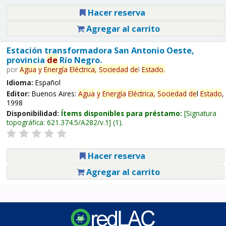
Hacer reserva
Agregar al carrito
Estación transformadora San Antonio Oeste,
provincia
de
Río Negro.
por
Agua
y
Energía
Eléctrica,
Sociedad
de
l
Estado
.
Idioma:
Español
Editor:
Buenos Aires:
Agua
y
Energía
Eléctrica,
Sociedad
de
l
Estado
,
1998
Disponibilidad:
Ítems disponibles para préstamo:
Signatura
topográfica:
621.374.5/A282/v.1
(1).
Hacer reserva
Agregar al carrito