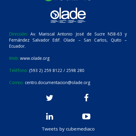
Dirección:
Av. Mariscal Antonio José de Sucre N58-63 y
Fernández Salvador Edif. Olade – San Carlos, Quito –
Ecuador.
Web:
www.olade.org
Teléfono:
(593 2) 259 8122 / 2598 280
Correo:
centro.documentacion@olade.org
Tweets by cubemediaco