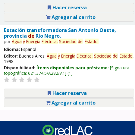
Hacer reserva
Agregar al carrito
Estación transformadora San Antonio Oeste,
provincia
de
Río Negro.
por
Agua
y
Energía
Eléctrica,
Sociedad
de
l
Estado
.
Idioma:
Español
Editor:
Buenos Aires:
Agua
y
Energía
Eléctrica,
Sociedad
de
l
Estado
,
1998
Disponibilidad:
Ítems disponibles para préstamo:
Signatura
topográfica:
621.374.5/A282/v.1
(1).
Hacer reserva
Agregar al carrito