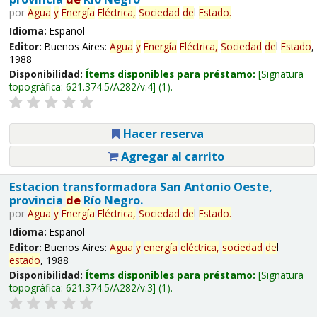
por
Agua
y
Energía
Eléctrica,
Sociedad
de
l
Estado
.
Idioma:
Español
Editor:
Buenos Aires:
Agua
y
Energía
Eléctrica,
Sociedad
de
l
Estado
,
1988
Disponibilidad:
Ítems disponibles para préstamo:
Signatura
topográfica:
621.374.5/A282/v.4
(1).
Hacer reserva
Agregar al carrito
Estacion transformadora San Antonio Oeste,
provincia
de
Río Negro.
por
Agua
y
Energía
Eléctrica,
Sociedad
de
l
Estado
.
Idioma:
Español
Editor:
Buenos Aires:
Agua
y
energía
eléctrica,
sociedad
de
l
estado
, 1988
Disponibilidad:
Ítems disponibles para préstamo:
Signatura
topográfica:
621.374.5/A282/v.3
(1).