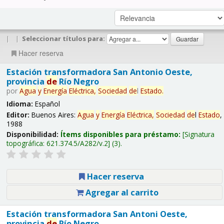
|
|
Seleccionar títulos para:
Hacer reserva
Estación transformadora San Antonio Oeste,
provincia
de
Río Negro
por
Agua
y
Energía
Eléctrica,
Sociedad
de
l
Estado
.
Idioma:
Español
Editor:
Buenos Aires:
Agua
y
Energía
Eléctrica,
Sociedad
de
l
Estado
,
1988
Disponibilidad:
Ítems disponibles para préstamo:
Signatura
topográfica:
621.374.5/A282/v.2
(3).
Hacer reserva
Agregar al carrito
Estación transformadora San Antoni Oeste,
provincia
de
Río Negro