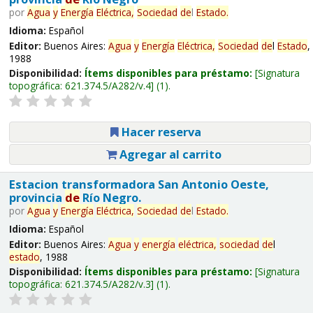
por
Agua
y
Energía
Eléctrica,
Sociedad
de
l
Estado
.
Idioma:
Español
Editor:
Buenos Aires:
Agua
y
Energía
Eléctrica,
Sociedad
de
l
Estado
,
1988
Disponibilidad:
Ítems disponibles para préstamo:
Signatura
topográfica:
621.374.5/A282/v.4
(1).
Hacer reserva
Agregar al carrito
Estacion transformadora San Antonio Oeste,
provincia
de
Río Negro.
por
Agua
y
Energía
Eléctrica,
Sociedad
de
l
Estado
.
Idioma:
Español
Editor:
Buenos Aires:
Agua
y
energía
eléctrica,
sociedad
de
l
estado
, 1988
Disponibilidad:
Ítems disponibles para préstamo:
Signatura
topográfica:
621.374.5/A282/v.3
(1).