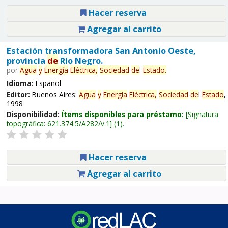
Hacer reserva
Agregar al carrito
Estación transformadora San Antonio Oeste,
provincia
de
Río Negro.
por
Agua
y
Energía
Eléctrica,
Sociedad
de
l
Estado
.
Idioma:
Español
Editor:
Buenos Aires:
Agua
y
Energía
Eléctrica,
Sociedad
de
l
Estado
,
1998
Disponibilidad:
Ítems disponibles para préstamo:
Signatura
topográfica:
621.374.5/A282/v.1
(1).
Hacer reserva
Agregar al carrito