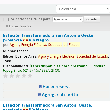
|
|
Seleccionar títulos para:
Hacer reserva
Estación transformadora San Antonio Oeste,
provincia
de
Río Negro
por
Agua
y
Energía
Eléctrica,
Sociedad
de
l
Estado
.
Idioma:
Español
Editor:
Buenos Aires:
Agua
y
Energía
Eléctrica,
Sociedad
de
l
Estado
,
1988
Disponibilidad:
Ítems disponibles para préstamo:
Signatura
topográfica:
621.374.5/A282/v.2
(3).
Hacer reserva
Agregar al carrito
Estación transformadora San Antoni Oeste,
provincia
de
Río Negro