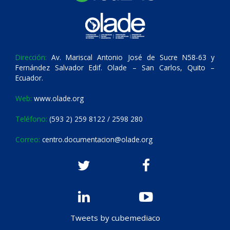
Dirección:
Av. Mariscal Antonio José de Sucre N58-63 y
Fernández Salvador Edif. Olade – San Carlos, Quito –
Ecuador.
Web:
www.olade.org
Teléfono:
(593 2) 259 8122 / 2598 280
Correo:
centro.documentacion@olade.org
Tweets by cubemediaco