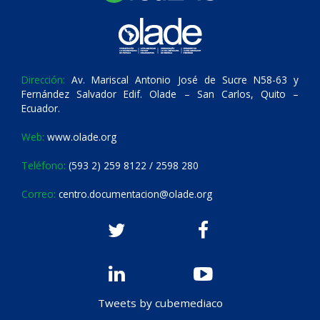
Dirección:
Av. Mariscal Antonio José de Sucre N58-63 y
Fernández Salvador Edif. Olade – San Carlos, Quito –
Ecuador.
Web:
www.olade.org
Teléfono:
(593 2) 259 8122 / 2598 280
Correo:
centro.documentacion@olade.org
Tweets by cubemediaco