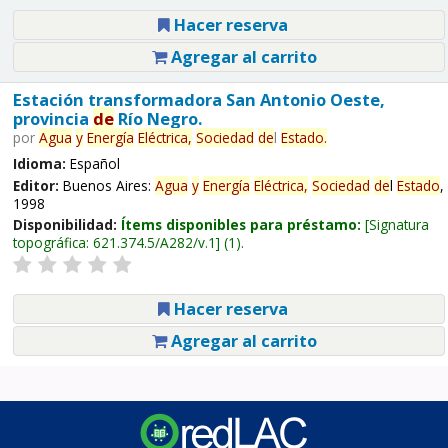
Hacer reserva
Agregar al carrito
Estación transformadora San Antonio Oeste,
provincia
de
Río Negro.
por
Agua
y
Energía
Eléctrica,
Sociedad
de
l
Estado
.
Idioma:
Español
Editor:
Buenos Aires:
Agua
y
Energía
Eléctrica,
Sociedad
de
l
Estado
,
1998
Disponibilidad:
Ítems disponibles para préstamo:
Signatura
topográfica:
621.374.5/A282/v.1
(1).
Hacer reserva
Agregar al carrito