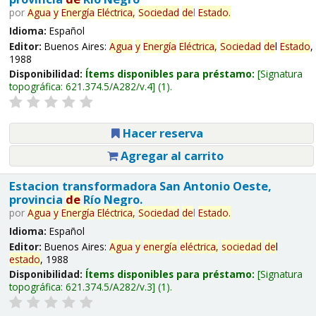
por
Agua
y
Energía
Eléctrica,
Sociedad
de
l
Estado
.
Idioma:
Español
Editor:
Buenos Aires:
Agua
y
Energía
Eléctrica,
Sociedad
de
l
Estado
,
1988
Disponibilidad:
Ítems disponibles para préstamo:
Signatura
topográfica:
621.374.5/A282/v.4
(1).
Hacer reserva
Agregar al carrito
Estacion transformadora San Antonio Oeste,
provincia
de
Río Negro.
por
Agua
y
Energía
Eléctrica,
Sociedad
de
l
Estado
.
Idioma:
Español
Editor:
Buenos Aires:
Agua
y
energía
eléctrica,
sociedad
de
l
estado
, 1988
Disponibilidad:
Ítems disponibles para préstamo:
Signatura
topográfica:
621.374.5/A282/v.3
(1).