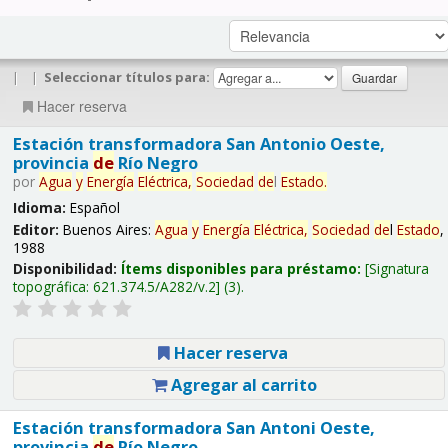
|
|
Seleccionar títulos para:
Hacer reserva
Estación transformadora San Antonio Oeste,
provincia
de
Río Negro
por
Agua
y
Energía
Eléctrica,
Sociedad
de
l
Estado
.
Idioma:
Español
Editor:
Buenos Aires:
Agua
y
Energía
Eléctrica,
Sociedad
de
l
Estado
,
1988
Disponibilidad:
Ítems disponibles para préstamo:
Signatura
topográfica:
621.374.5/A282/v.2
(3).
Hacer reserva
Agregar al carrito
Estación transformadora San Antoni Oeste,
provincia
de
Río Negro