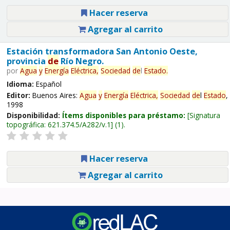
Hacer reserva
Agregar al carrito
Estación transformadora San Antonio Oeste,
provincia
de
Río Negro.
por
Agua
y
Energía
Eléctrica,
Sociedad
de
l
Estado
.
Idioma:
Español
Editor:
Buenos Aires:
Agua
y
Energía
Eléctrica,
Sociedad
de
l
Estado
,
1998
Disponibilidad:
Ítems disponibles para préstamo:
Signatura
topográfica:
621.374.5/A282/v.1
(1).
Hacer reserva
Agregar al carrito