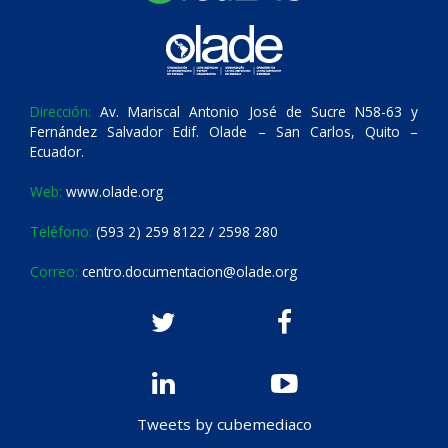
Dirección:
Av. Mariscal Antonio José de Sucre N58-63 y
Fernández Salvador Edif. Olade – San Carlos, Quito –
Ecuador.
Web:
www.olade.org
Teléfono:
(593 2) 259 8122 / 2598 280
Correo:
centro.documentacion@olade.org
Tweets by cubemediaco