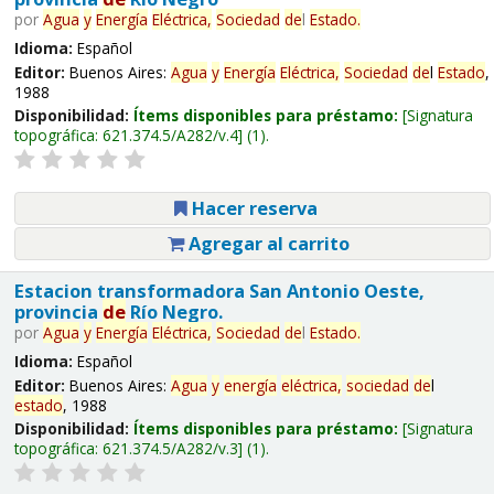
por
Agua
y
Energía
Eléctrica,
Sociedad
de
l
Estado
.
Idioma:
Español
Editor:
Buenos Aires:
Agua
y
Energía
Eléctrica,
Sociedad
de
l
Estado
,
1988
Disponibilidad:
Ítems disponibles para préstamo:
Signatura
topográfica:
621.374.5/A282/v.4
(1).
Hacer reserva
Agregar al carrito
Estacion transformadora San Antonio Oeste,
provincia
de
Río Negro.
por
Agua
y
Energía
Eléctrica,
Sociedad
de
l
Estado
.
Idioma:
Español
Editor:
Buenos Aires:
Agua
y
energía
eléctrica,
sociedad
de
l
estado
, 1988
Disponibilidad:
Ítems disponibles para préstamo:
Signatura
topográfica:
621.374.5/A282/v.3
(1).