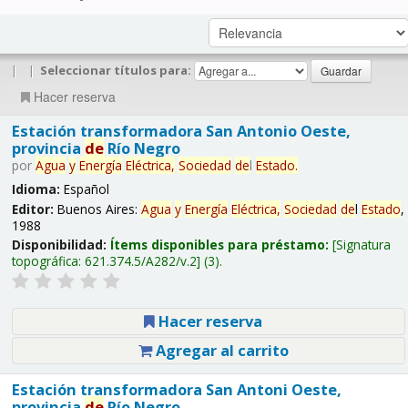
|
|
Seleccionar títulos para:
Hacer reserva
Estación transformadora San Antonio Oeste,
provincia
de
Río Negro
por
Agua
y
Energía
Eléctrica,
Sociedad
de
l
Estado
.
Idioma:
Español
Editor:
Buenos Aires:
Agua
y
Energía
Eléctrica,
Sociedad
de
l
Estado
,
1988
Disponibilidad:
Ítems disponibles para préstamo:
Signatura
topográfica:
621.374.5/A282/v.2
(3).
Hacer reserva
Agregar al carrito
Estación transformadora San Antoni Oeste,
provincia
de
Río Negro