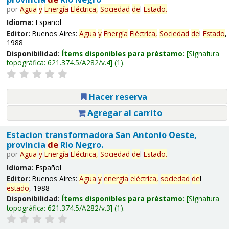
por
Agua
y
Energía
Eléctrica,
Sociedad
de
l
Estado
.
Idioma:
Español
Editor:
Buenos Aires:
Agua
y
Energía
Eléctrica,
Sociedad
de
l
Estado
,
1988
Disponibilidad:
Ítems disponibles para préstamo:
Signatura
topográfica:
621.374.5/A282/v.4
(1).
Hacer reserva
Agregar al carrito
Estacion transformadora San Antonio Oeste,
provincia
de
Río Negro.
por
Agua
y
Energía
Eléctrica,
Sociedad
de
l
Estado
.
Idioma:
Español
Editor:
Buenos Aires:
Agua
y
energía
eléctrica,
sociedad
de
l
estado
, 1988
Disponibilidad:
Ítems disponibles para préstamo:
Signatura
topográfica:
621.374.5/A282/v.3
(1).