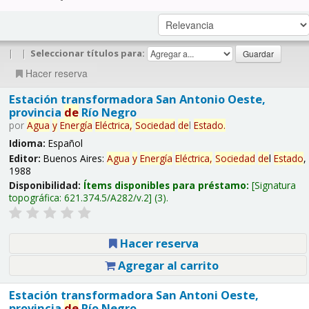
|
|
Seleccionar títulos para:
Hacer reserva
Estación transformadora San Antonio Oeste,
provincia
de
Río Negro
por
Agua
y
Energía
Eléctrica,
Sociedad
de
l
Estado
.
Idioma:
Español
Editor:
Buenos Aires:
Agua
y
Energía
Eléctrica,
Sociedad
de
l
Estado
,
1988
Disponibilidad:
Ítems disponibles para préstamo:
Signatura
topográfica:
621.374.5/A282/v.2
(3).
Hacer reserva
Agregar al carrito
Estación transformadora San Antoni Oeste,
provincia
de
Río Negro