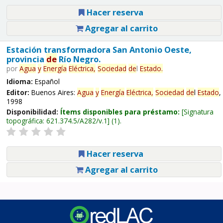
Hacer reserva
Agregar al carrito
Estación transformadora San Antonio Oeste,
provincia
de
Río Negro.
por
Agua
y
Energía
Eléctrica,
Sociedad
de
l
Estado
.
Idioma:
Español
Editor:
Buenos Aires:
Agua
y
Energía
Eléctrica,
Sociedad
de
l
Estado
,
1998
Disponibilidad:
Ítems disponibles para préstamo:
Signatura
topográfica:
621.374.5/A282/v.1
(1).
Hacer reserva
Agregar al carrito