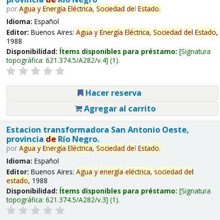
por
Agua
y
Energía
Eléctrica,
Sociedad
de
l
Estado
.
Idioma:
Español
Editor:
Buenos Aires:
Agua
y
Energía
Eléctrica,
Sociedad
de
l
Estado
,
1988
Disponibilidad:
Ítems disponibles para préstamo:
Signatura
topográfica:
621.374.5/A282/v.4
(1).
Hacer reserva
Agregar al carrito
Estacion transformadora San Antonio Oeste,
provincia
de
Río Negro.
por
Agua
y
Energía
Eléctrica,
Sociedad
de
l
Estado
.
Idioma:
Español
Editor:
Buenos Aires:
Agua
y
energía
eléctrica,
sociedad
de
l
estado
, 1988
Disponibilidad:
Ítems disponibles para préstamo:
Signatura
topográfica:
621.374.5/A282/v.3
(1).