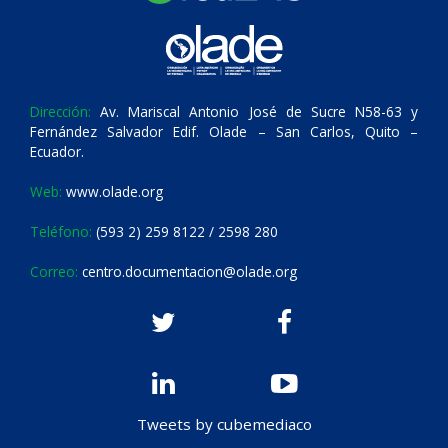
Dirección:
Av. Mariscal Antonio José de Sucre N58-63 y
Fernández Salvador Edif. Olade – San Carlos, Quito –
Ecuador.
Web:
www.olade.org
Teléfono:
(593 2) 259 8122 / 2598 280
Correo:
centro.documentacion@olade.org
Tweets by cubemediaco