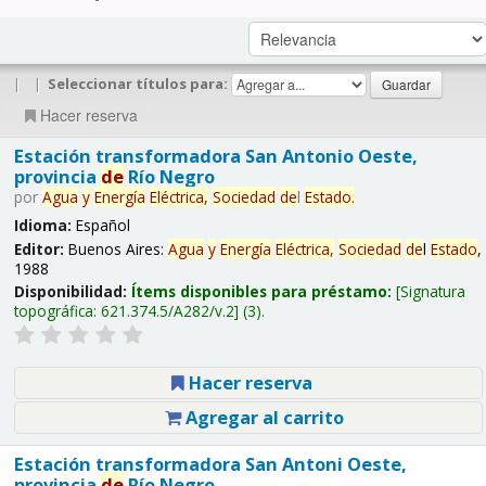
|
|
Seleccionar títulos para:
Hacer reserva
Estación transformadora San Antonio Oeste,
provincia
de
Río Negro
por
Agua
y
Energía
Eléctrica,
Sociedad
de
l
Estado
.
Idioma:
Español
Editor:
Buenos Aires:
Agua
y
Energía
Eléctrica,
Sociedad
de
l
Estado
,
1988
Disponibilidad:
Ítems disponibles para préstamo:
Signatura
topográfica:
621.374.5/A282/v.2
(3).
Hacer reserva
Agregar al carrito
Estación transformadora San Antoni Oeste,
provincia
de
Río Negro