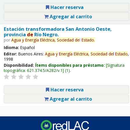
Hacer reserva
Agregar al carrito
Estación transformadora San Antonio Oeste,
provincia
de
Río Negro.
por
Agua
y
Energía
Eléctrica,
Sociedad
de
l
Estado
.
Idioma:
Español
Editor:
Buenos Aires:
Agua
y
Energía
Eléctrica,
Sociedad
de
l
Estado
,
1998
Disponibilidad:
Ítems disponibles para préstamo:
Signatura
topográfica:
621.374.5/A282/v.1
(1).
Hacer reserva
Agregar al carrito