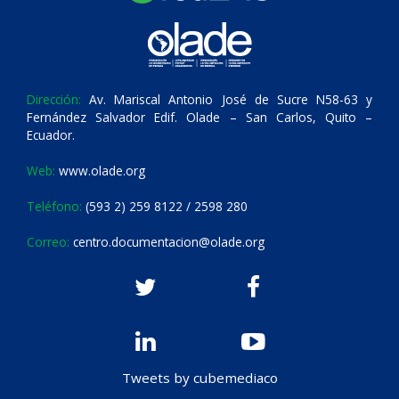
Dirección:
Av. Mariscal Antonio José de Sucre N58-63 y
Fernández Salvador Edif. Olade – San Carlos, Quito –
Ecuador.
Web:
www.olade.org
Teléfono:
(593 2) 259 8122 / 2598 280
Correo:
centro.documentacion@olade.org
Tweets by cubemediaco