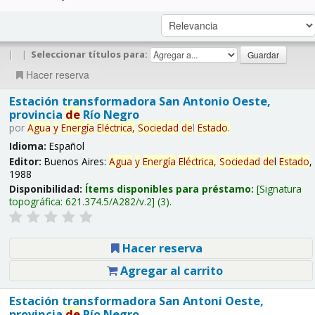
|
|
Seleccionar títulos para:
Hacer reserva
Estación transformadora San Antonio Oeste,
provincia
de
Río Negro
por
Agua
y
Energía
Eléctrica,
Sociedad
de
l
Estado
.
Idioma:
Español
Editor:
Buenos Aires:
Agua
y
Energía
Eléctrica,
Sociedad
de
l
Estado
,
1988
Disponibilidad:
Ítems disponibles para préstamo:
Signatura
topográfica:
621.374.5/A282/v.2
(3).
Hacer reserva
Agregar al carrito
Estación transformadora San Antoni Oeste,
provincia
de
Río Negro