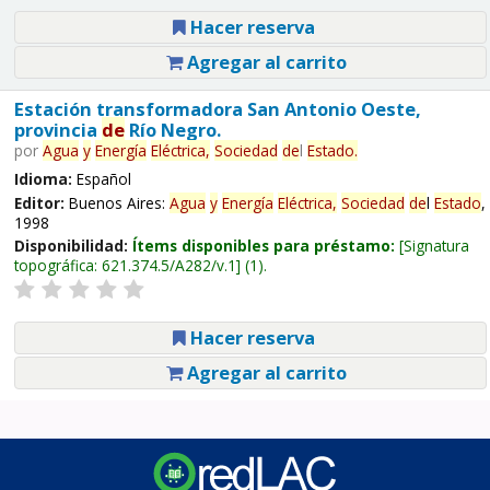
Hacer reserva
Agregar al carrito
Estación transformadora San Antonio Oeste,
provincia
de
Río Negro.
por
Agua
y
Energía
Eléctrica,
Sociedad
de
l
Estado
.
Idioma:
Español
Editor:
Buenos Aires:
Agua
y
Energía
Eléctrica,
Sociedad
de
l
Estado
,
1998
Disponibilidad:
Ítems disponibles para préstamo:
Signatura
topográfica:
621.374.5/A282/v.1
(1).
Hacer reserva
Agregar al carrito