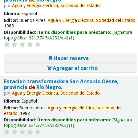
por
Agua
y
Energía
Eléctrica,
Sociedad
de
l
Estado
.
Idioma:
Español
Editor:
Buenos Aires:
Agua
y
Energía
Eléctrica,
Sociedad
de
l
Estado
,
1988
Disponibilidad:
Ítems disponibles para préstamo:
Signatura
topográfica:
621.374.5/A282/v.4
(1).
Hacer reserva
Agregar al carrito
Estacion transformadora San Antonio Oeste,
provincia
de
Río Negro.
por
Agua
y
Energía
Eléctrica,
Sociedad
de
l
Estado
.
Idioma:
Español
Editor:
Buenos Aires:
Agua
y
energía
eléctrica,
sociedad
de
l
estado
, 1988
Disponibilidad:
Ítems disponibles para préstamo:
Signatura
topográfica:
621.374.5/A282/v.3
(1).