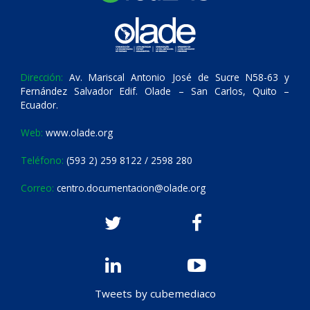
Dirección:
Av. Mariscal Antonio José de Sucre N58-63 y
Fernández Salvador Edif. Olade – San Carlos, Quito –
Ecuador.
Web:
www.olade.org
Teléfono:
(593 2) 259 8122 / 2598 280
Correo:
centro.documentacion@olade.org
Tweets by cubemediaco