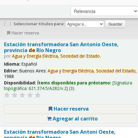
|
|
Seleccionar títulos para:
Hacer reserva
Estación transformadora San Antonio Oeste,
provincia
de
Río Negro
por
Agua
y
Energía
Eléctrica,
Sociedad
de
l
Estado
.
Idioma:
Español
Editor:
Buenos Aires:
Agua
y
Energía
Eléctrica,
Sociedad
de
l
Estado
,
1988
Disponibilidad:
Ítems disponibles para préstamo:
Signatura
topográfica:
621.374.5/A282/v.2
(3).
Hacer reserva
Agregar al carrito
Estación transformadora San Antoni Oeste,
provincia
de
Río Negro