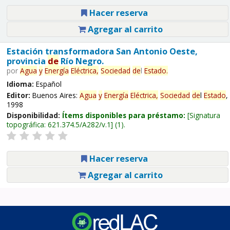
Hacer reserva
Agregar al carrito
Estación transformadora San Antonio Oeste,
provincia
de
Río Negro.
por
Agua
y
Energía
Eléctrica,
Sociedad
de
l
Estado
.
Idioma:
Español
Editor:
Buenos Aires:
Agua
y
Energía
Eléctrica,
Sociedad
de
l
Estado
,
1998
Disponibilidad:
Ítems disponibles para préstamo:
Signatura
topográfica:
621.374.5/A282/v.1
(1).
Hacer reserva
Agregar al carrito