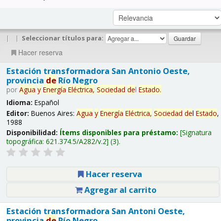
|
|
Seleccionar títulos para:
Hacer reserva
Estación transformadora San Antonio Oeste,
provincia
de
Río Negro
por
Agua
y
Energía
Eléctrica,
Sociedad
de
l
Estado
.
Idioma:
Español
Editor:
Buenos Aires:
Agua
y
Energía
Eléctrica,
Sociedad
de
l
Estado
,
1988
Disponibilidad:
Ítems disponibles para préstamo:
Signatura
topográfica:
621.374.5/A282/v.2
(3).
Hacer reserva
Agregar al carrito
Estación transformadora San Antoni Oeste,
provincia
de
Río Negro