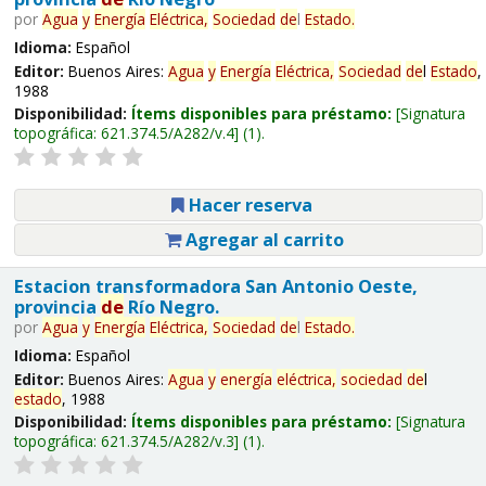
por
Agua
y
Energía
Eléctrica,
Sociedad
de
l
Estado
.
Idioma:
Español
Editor:
Buenos Aires:
Agua
y
Energía
Eléctrica,
Sociedad
de
l
Estado
,
1988
Disponibilidad:
Ítems disponibles para préstamo:
Signatura
topográfica:
621.374.5/A282/v.4
(1).
Hacer reserva
Agregar al carrito
Estacion transformadora San Antonio Oeste,
provincia
de
Río Negro.
por
Agua
y
Energía
Eléctrica,
Sociedad
de
l
Estado
.
Idioma:
Español
Editor:
Buenos Aires:
Agua
y
energía
eléctrica,
sociedad
de
l
estado
, 1988
Disponibilidad:
Ítems disponibles para préstamo:
Signatura
topográfica:
621.374.5/A282/v.3
(1).