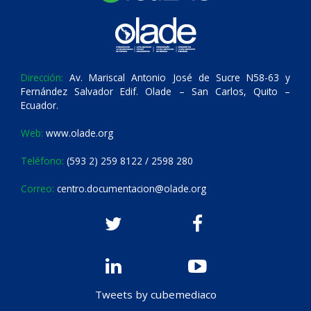
Dirección:
Av. Mariscal Antonio José de Sucre N58-63 y
Fernández Salvador Edif. Olade – San Carlos, Quito –
Ecuador.
Web:
www.olade.org
Teléfono:
(593 2) 259 8122 / 2598 280
Correo:
centro.documentacion@olade.org
Tweets by cubemediaco