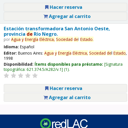
Hacer reserva
Agregar al carrito
Estación transformadora San Antonio Oeste,
provincia
de
Río Negro.
por
Agua
y
Energía
Eléctrica,
Sociedad
de
l
Estado
.
Idioma:
Español
Editor:
Buenos Aires:
Agua
y
Energía
Eléctrica,
Sociedad
de
l
Estado
,
1998
Disponibilidad:
Ítems disponibles para préstamo:
Signatura
topográfica:
621.374.5/A282/v.1
(1).
Hacer reserva
Agregar al carrito