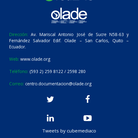
Dirección:
Av. Mariscal Antonio José de Sucre N58-63 y
Fernández Salvador Edif. Olade – San Carlos, Quito –
Ecuador.
Web:
www.olade.org
Teléfono:
(593 2) 259 8122 / 2598 280
Correo:
centro.documentacion@olade.org
Tweets by cubemediaco