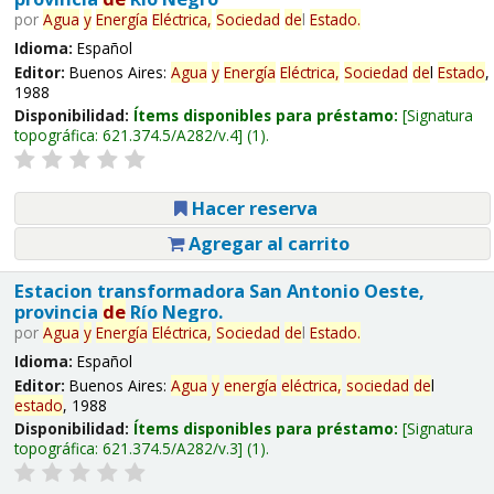
por
Agua
y
Energía
Eléctrica,
Sociedad
de
l
Estado
.
Idioma:
Español
Editor:
Buenos Aires:
Agua
y
Energía
Eléctrica,
Sociedad
de
l
Estado
,
1988
Disponibilidad:
Ítems disponibles para préstamo:
Signatura
topográfica:
621.374.5/A282/v.4
(1).
Hacer reserva
Agregar al carrito
Estacion transformadora San Antonio Oeste,
provincia
de
Río Negro.
por
Agua
y
Energía
Eléctrica,
Sociedad
de
l
Estado
.
Idioma:
Español
Editor:
Buenos Aires:
Agua
y
energía
eléctrica,
sociedad
de
l
estado
, 1988
Disponibilidad:
Ítems disponibles para préstamo:
Signatura
topográfica:
621.374.5/A282/v.3
(1).