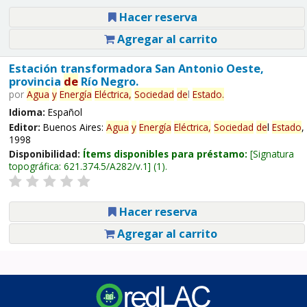
Hacer reserva
Agregar al carrito
Estación transformadora San Antonio Oeste,
provincia
de
Río Negro.
por
Agua
y
Energía
Eléctrica,
Sociedad
de
l
Estado
.
Idioma:
Español
Editor:
Buenos Aires:
Agua
y
Energía
Eléctrica,
Sociedad
de
l
Estado
,
1998
Disponibilidad:
Ítems disponibles para préstamo:
Signatura
topográfica:
621.374.5/A282/v.1
(1).
Hacer reserva
Agregar al carrito