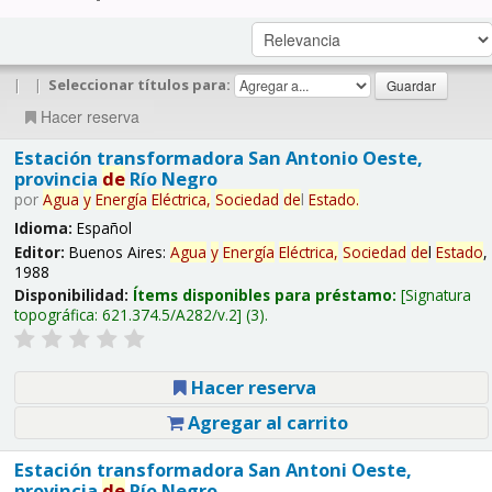
|
|
Seleccionar títulos para:
Hacer reserva
Estación transformadora San Antonio Oeste,
provincia
de
Río Negro
por
Agua
y
Energía
Eléctrica,
Sociedad
de
l
Estado
.
Idioma:
Español
Editor:
Buenos Aires:
Agua
y
Energía
Eléctrica,
Sociedad
de
l
Estado
,
1988
Disponibilidad:
Ítems disponibles para préstamo:
Signatura
topográfica:
621.374.5/A282/v.2
(3).
Hacer reserva
Agregar al carrito
Estación transformadora San Antoni Oeste,
provincia
de
Río Negro