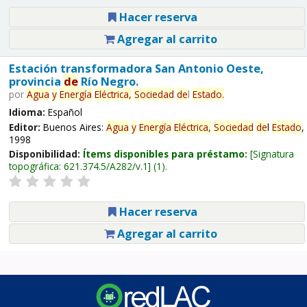
Hacer reserva
Agregar al carrito
Estación transformadora San Antonio Oeste,
provincia
de
Río Negro.
por
Agua
y
Energía
Eléctrica,
Sociedad
de
l
Estado
.
Idioma:
Español
Editor:
Buenos Aires:
Agua
y
Energía
Eléctrica,
Sociedad
de
l
Estado
,
1998
Disponibilidad:
Ítems disponibles para préstamo:
Signatura
topográfica:
621.374.5/A282/v.1
(1).
Hacer reserva
Agregar al carrito