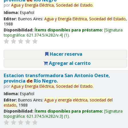
por
Agua
y
Energía
Eléctrica,
Sociedad
de
l
Estado
.
Idioma:
Español
Editor:
Buenos Aires:
Agua
y
Energía
Eléctrica,
Sociedad
de
l
Estado
,
1988
Disponibilidad:
Ítems disponibles para préstamo:
Signatura
topográfica:
621.374.5/A282/v.4
(1).
Hacer reserva
Agregar al carrito
Estacion transformadora San Antonio Oeste,
provincia
de
Río Negro.
por
Agua
y
Energía
Eléctrica,
Sociedad
de
l
Estado
.
Idioma:
Español
Editor:
Buenos Aires:
Agua
y
energía
eléctrica,
sociedad
de
l
estado
, 1988
Disponibilidad:
Ítems disponibles para préstamo:
Signatura
topográfica:
621.374.5/A282/v.3
(1).