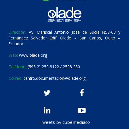
Dirección:
Av. Mariscal Antonio José de Sucre N58-63 y
Fernández Salvador Edif. Olade – San Carlos, Quito –
Ecuador.
Web:
www.olade.org
Teléfono:
(593 2) 259 8122 / 2598 280
Correo:
centro.documentacion@olade.org
Tweets by cubemediaco