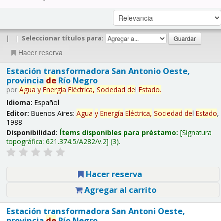
|
|
Seleccionar títulos para:
Hacer reserva
Estación transformadora San Antonio Oeste,
provincia
de
Río Negro
por
Agua
y
Energía
Eléctrica,
Sociedad
de
l
Estado
.
Idioma:
Español
Editor:
Buenos Aires:
Agua
y
Energía
Eléctrica,
Sociedad
de
l
Estado
,
1988
Disponibilidad:
Ítems disponibles para préstamo:
Signatura
topográfica:
621.374.5/A282/v.2
(3).
Hacer reserva
Agregar al carrito
Estación transformadora San Antoni Oeste,
provincia
de
Río Negro