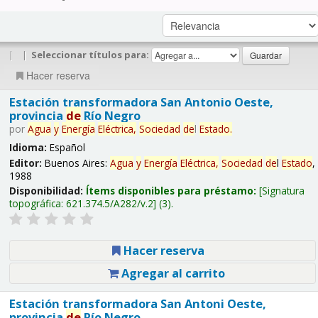
|
|
Seleccionar títulos para:
Hacer reserva
Estación transformadora San Antonio Oeste,
provincia
de
Río Negro
por
Agua
y
Energía
Eléctrica,
Sociedad
de
l
Estado
.
Idioma:
Español
Editor:
Buenos Aires:
Agua
y
Energía
Eléctrica,
Sociedad
de
l
Estado
,
1988
Disponibilidad:
Ítems disponibles para préstamo:
Signatura
topográfica:
621.374.5/A282/v.2
(3).
Hacer reserva
Agregar al carrito
Estación transformadora San Antoni Oeste,
provincia
de
Río Negro