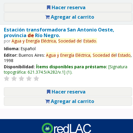
Hacer reserva
Agregar al carrito
Estación transformadora San Antonio Oeste,
provincia
de
Río Negro.
por
Agua
y
Energía
Eléctrica,
Sociedad
de
l
Estado
.
Idioma:
Español
Editor:
Buenos Aires:
Agua
y
Energía
Eléctrica,
Sociedad
de
l
Estado
,
1998
Disponibilidad:
Ítems disponibles para préstamo:
Signatura
topográfica:
621.374.5/A282/v.1
(1).
Hacer reserva
Agregar al carrito