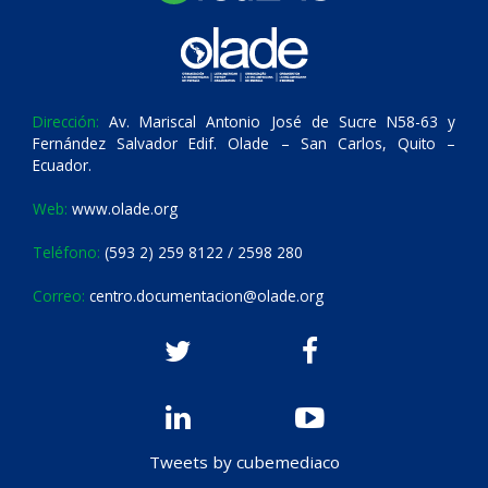
Dirección:
Av. Mariscal Antonio José de Sucre N58-63 y
Fernández Salvador Edif. Olade – San Carlos, Quito –
Ecuador.
Web:
www.olade.org
Teléfono:
(593 2) 259 8122 / 2598 280
Correo:
centro.documentacion@olade.org
Tweets by cubemediaco