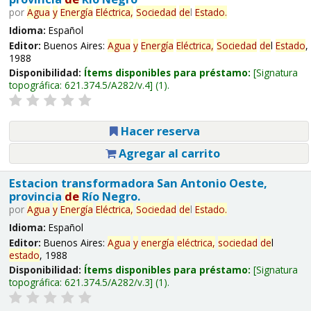
por
Agua
y
Energía
Eléctrica,
Sociedad
de
l
Estado
.
Idioma:
Español
Editor:
Buenos Aires:
Agua
y
Energía
Eléctrica,
Sociedad
de
l
Estado
,
1988
Disponibilidad:
Ítems disponibles para préstamo:
Signatura
topográfica:
621.374.5/A282/v.4
(1).
Hacer reserva
Agregar al carrito
Estacion transformadora San Antonio Oeste,
provincia
de
Río Negro.
por
Agua
y
Energía
Eléctrica,
Sociedad
de
l
Estado
.
Idioma:
Español
Editor:
Buenos Aires:
Agua
y
energía
eléctrica,
sociedad
de
l
estado
, 1988
Disponibilidad:
Ítems disponibles para préstamo:
Signatura
topográfica:
621.374.5/A282/v.3
(1).