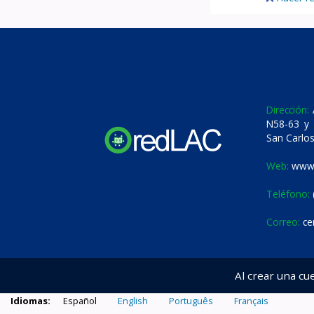
Dirección:
A
N58-63 y 
San Carlos
Web:
www.
Teléfono:
Correo:
ce
Al crear una cu
Idiomas:
Español
English
Português
Français