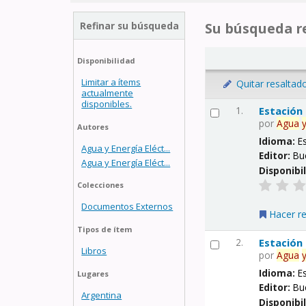
Refinar su búsqueda
Su búsqueda re
Disponibilidad
Limitar a ítems
Quitar resaltad
actualmente
disponibles.
1.
Estación
por
Agua
Autores
Idioma:
E
Agua y Energía Eléct...
Editor:
Bu
Agua y Energía Eléct...
Disponibi
Colecciones
Documentos Externos
Hacer r
Tipos de ítem
2.
Estación
Libros
por
Agua
Idioma:
E
Lugares
Editor:
Bu
Argentina
Disponibi