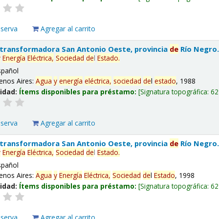
eserva
Agregar al carrito
 transformadora San Antonio Oeste, provincia
de
Río Negro
y
Energía
Eléctrica,
Sociedad
de
l
Estado
.
spañol
enos Aires:
Agua
y
energía
eléctrica,
sociedad
de
l
estado
, 1988
lidad:
Ítems disponibles para préstamo:
Signatura topográfica:
62
eserva
Agregar al carrito
 transformadora San Antonio Oeste, provincia
de
Río Negro
y
Energía
Eléctrica,
Sociedad
de
l
Estado
.
spañol
enos Aires:
Agua
y
Energía
Eléctrica,
Sociedad
de
l
Estado
, 1998
lidad:
Ítems disponibles para préstamo:
Signatura topográfica:
62
eserva
Agregar al carrito