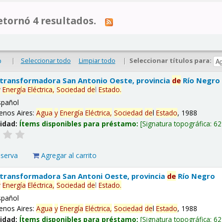
tornó 4 resultados.
|
Seleccionar todo
Limpiar todo
|
Seleccionar títulos para:
o
 transformadora San Antonio Oeste, provincia
de
Río Negro
y
Energía
Eléctrica,
Sociedad
de
l
Estado
.
spañol
enos Aires:
Agua
y
Energía
Eléctrica,
Sociedad
de
l
Estado
, 1988
lidad:
Ítems disponibles para préstamo:
Signatura topográfica:
62
eserva
Agregar al carrito
 transformadora San Antoni Oeste, provincia
de
Río Negro
y
Energía
Eléctrica,
Sociedad
de
l
Estado
.
spañol
enos Aires:
Agua
y
Energía
Eléctrica,
Sociedad
de
l
Estado
, 1988
lidad:
Ítems disponibles para préstamo:
Signatura topográfica:
62