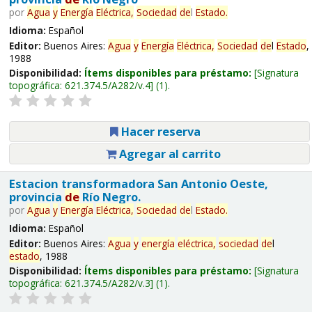
por
Agua
y
Energía
Eléctrica,
Sociedad
de
l
Estado
.
Idioma:
Español
Editor:
Buenos Aires:
Agua
y
Energía
Eléctrica,
Sociedad
de
l
Estado
,
1988
Disponibilidad:
Ítems disponibles para préstamo:
Signatura
topográfica:
621.374.5/A282/v.4
(1).
Hacer reserva
Agregar al carrito
Estacion transformadora San Antonio Oeste,
provincia
de
Río Negro.
por
Agua
y
Energía
Eléctrica,
Sociedad
de
l
Estado
.
Idioma:
Español
Editor:
Buenos Aires:
Agua
y
energía
eléctrica,
sociedad
de
l
estado
, 1988
Disponibilidad:
Ítems disponibles para préstamo:
Signatura
topográfica:
621.374.5/A282/v.3
(1).