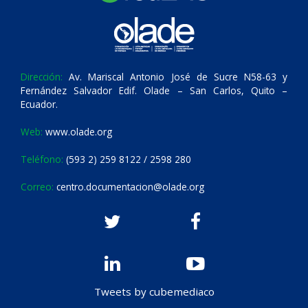
Dirección:
Av. Mariscal Antonio José de Sucre N58-63 y
Fernández Salvador Edif. Olade – San Carlos, Quito –
Ecuador.
Web:
www.olade.org
Teléfono:
(593 2) 259 8122 / 2598 280
Correo:
centro.documentacion@olade.org
Tweets by cubemediaco