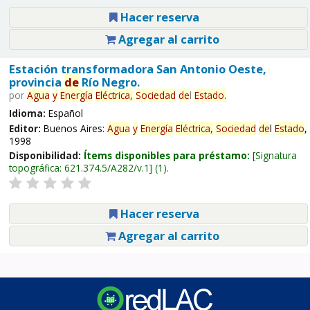
Hacer reserva
Agregar al carrito
Estación transformadora San Antonio Oeste,
provincia
de
Río Negro.
por
Agua
y
Energía
Eléctrica,
Sociedad
de
l
Estado
.
Idioma:
Español
Editor:
Buenos Aires:
Agua
y
Energía
Eléctrica,
Sociedad
de
l
Estado
,
1998
Disponibilidad:
Ítems disponibles para préstamo:
Signatura
topográfica:
621.374.5/A282/v.1
(1).
Hacer reserva
Agregar al carrito