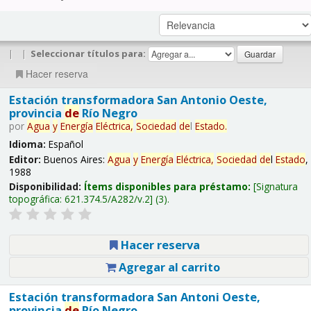
|
|
Seleccionar títulos para:
Hacer reserva
Estación transformadora San Antonio Oeste,
provincia
de
Río Negro
por
Agua
y
Energía
Eléctrica,
Sociedad
de
l
Estado
.
Idioma:
Español
Editor:
Buenos Aires:
Agua
y
Energía
Eléctrica,
Sociedad
de
l
Estado
,
1988
Disponibilidad:
Ítems disponibles para préstamo:
Signatura
topográfica:
621.374.5/A282/v.2
(3).
Hacer reserva
Agregar al carrito
Estación transformadora San Antoni Oeste,
provincia
de
Río Negro