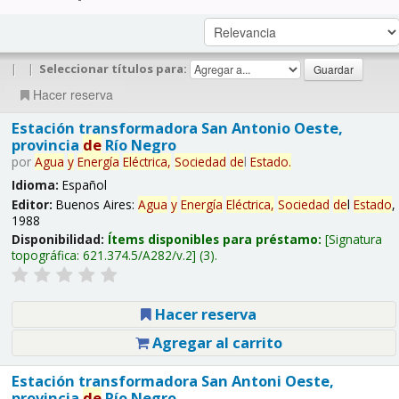
|
|
Seleccionar títulos para:
Hacer reserva
Estación transformadora San Antonio Oeste,
provincia
de
Río Negro
por
Agua
y
Energía
Eléctrica,
Sociedad
de
l
Estado
.
Idioma:
Español
Editor:
Buenos Aires:
Agua
y
Energía
Eléctrica,
Sociedad
de
l
Estado
,
1988
Disponibilidad:
Ítems disponibles para préstamo:
Signatura
topográfica:
621.374.5/A282/v.2
(3).
Hacer reserva
Agregar al carrito
Estación transformadora San Antoni Oeste,
provincia
de
Río Negro