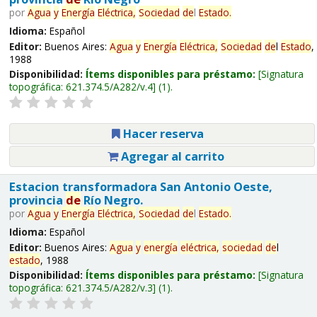
por
Agua
y
Energía
Eléctrica,
Sociedad
de
l
Estado
.
Idioma:
Español
Editor:
Buenos Aires:
Agua
y
Energía
Eléctrica,
Sociedad
de
l
Estado
,
1988
Disponibilidad:
Ítems disponibles para préstamo:
Signatura
topográfica:
621.374.5/A282/v.4
(1).
Hacer reserva
Agregar al carrito
Estacion transformadora San Antonio Oeste,
provincia
de
Río Negro.
por
Agua
y
Energía
Eléctrica,
Sociedad
de
l
Estado
.
Idioma:
Español
Editor:
Buenos Aires:
Agua
y
energía
eléctrica,
sociedad
de
l
estado
, 1988
Disponibilidad:
Ítems disponibles para préstamo:
Signatura
topográfica:
621.374.5/A282/v.3
(1).