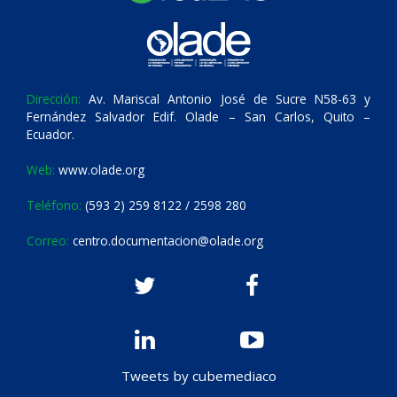
Dirección:
Av. Mariscal Antonio José de Sucre N58-63 y
Fernández Salvador Edif. Olade – San Carlos, Quito –
Ecuador.
Web:
www.olade.org
Teléfono:
(593 2) 259 8122 / 2598 280
Correo:
centro.documentacion@olade.org
Tweets by cubemediaco