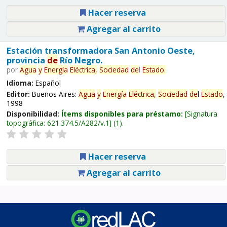
Hacer reserva
Agregar al carrito
Estación transformadora San Antonio Oeste,
provincia
de
Río Negro.
por
Agua
y
Energía
Eléctrica,
Sociedad
de
l
Estado
.
Idioma:
Español
Editor:
Buenos Aires:
Agua
y
Energía
Eléctrica,
Sociedad
de
l
Estado
,
1998
Disponibilidad:
Ítems disponibles para préstamo:
Signatura
topográfica:
621.374.5/A282/v.1
(1).
Hacer reserva
Agregar al carrito