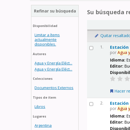
Refinar su búsqueda
Su búsqueda re
Disponibilidad
Limitar a ítems
Quitar resaltad
actualmente
disponibles.
1.
Estación
por
Agua
Autores
Idioma:
E
Agua y Energía Eléct...
Editor:
Bu
Agua y Energía Eléct...
Disponibi
Colecciones
Documentos Externos
Hacer r
Tipos de ítem
2.
Estación
Libros
por
Agua
Idioma:
E
Lugares
Editor:
Bu
Argentina
Disponibi