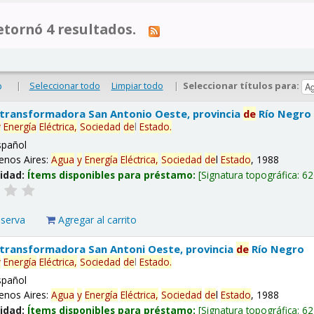
tornó 4 resultados.
|
Seleccionar todo
Limpiar todo
|
Seleccionar títulos para:
o
 transformadora San Antonio Oeste, provincia
de
Río Negro
y
Energía
Eléctrica,
Sociedad
de
l
Estado
.
spañol
enos Aires:
Agua
y
Energía
Eléctrica,
Sociedad
de
l
Estado
, 1988
lidad:
Ítems disponibles para préstamo:
Signatura topográfica:
62
eserva
Agregar al carrito
 transformadora San Antoni Oeste, provincia
de
Río Negro
y
Energía
Eléctrica,
Sociedad
de
l
Estado
.
spañol
enos Aires:
Agua
y
Energía
Eléctrica,
Sociedad
de
l
Estado
, 1988
lidad:
Ítems disponibles para préstamo:
Signatura topográfica:
62