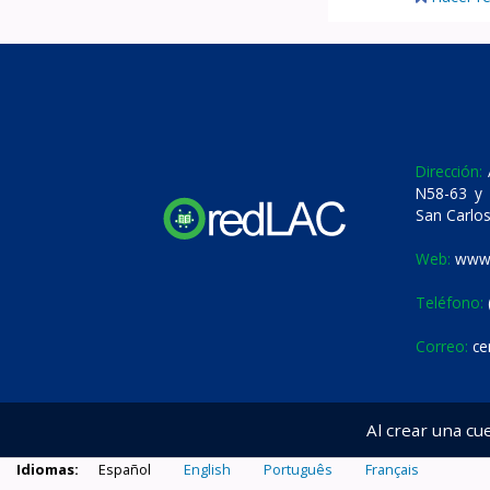
Dirección:
A
N58-63 y 
San Carlos
Web:
www.
Teléfono:
Correo:
ce
Al crear una cu
Idiomas:
Español
English
Português
Français