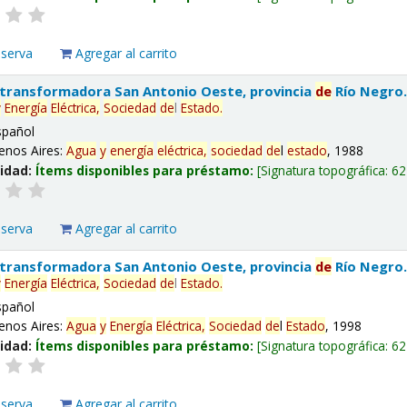
eserva
Agregar al carrito
 transformadora San Antonio Oeste, provincia
de
Río Negro
y
Energía
Eléctrica,
Sociedad
de
l
Estado
.
spañol
enos Aires:
Agua
y
energía
eléctrica,
sociedad
de
l
estado
, 1988
lidad:
Ítems disponibles para préstamo:
Signatura topográfica:
62
eserva
Agregar al carrito
 transformadora San Antonio Oeste, provincia
de
Río Negro
y
Energía
Eléctrica,
Sociedad
de
l
Estado
.
spañol
enos Aires:
Agua
y
Energía
Eléctrica,
Sociedad
de
l
Estado
, 1998
lidad:
Ítems disponibles para préstamo:
Signatura topográfica:
62
eserva
Agregar al carrito