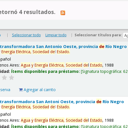
tornó 4 resultados.
|
Seleccionar todo
Limpiar todo
|
Seleccionar títulos para:
o
 transformadora San Antonio Oeste, provincia
de
Río Negro
y
Energía
Eléctrica,
Sociedad
de
l
Estado
.
spañol
enos Aires:
Agua
y
Energía
Eléctrica,
Sociedad
de
l
Estado
, 1988
lidad:
Ítems disponibles para préstamo:
Signatura topográfica:
62
eserva
Agregar al carrito
 transformadora San Antoni Oeste, provincia
de
Río Negro
y
Energía
Eléctrica,
Sociedad
de
l
Estado
.
spañol
enos Aires:
Agua
y
Energía
Eléctrica,
Sociedad
de
l
Estado
, 1988
lidad:
Ítems disponibles para préstamo:
Signatura topográfica:
62