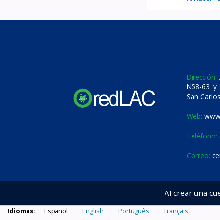
Dirección:
A
N58-63 y 
San Carlos
Web:
www.
Teléfono:
Correo:
ce
Al crear una cu
Idiomas:
Español
English
Português
Français