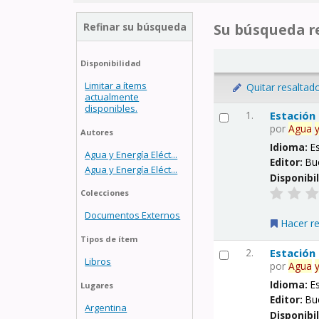
Refinar su búsqueda
Su búsqueda re
Disponibilidad
Limitar a ítems
Quitar resaltad
actualmente
disponibles.
1.
Estación
por
Agua
Autores
Idioma:
E
Agua y Energía Eléct...
Editor:
Bu
Agua y Energía Eléct...
Disponibi
Colecciones
Documentos Externos
Hacer r
Tipos de ítem
2.
Estación
Libros
por
Agua
Idioma:
E
Lugares
Editor:
Bu
Argentina
Disponibi