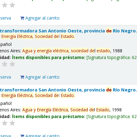
eserva
Agregar al carrito
 transformadora San Antonio Oeste, provincia
de
Río Negro
y
Energía
Eléctrica,
Sociedad
de
l
Estado
.
spañol
enos Aires:
Agua
y
energía
eléctrica,
sociedad
de
l
estado
, 1988
lidad:
Ítems disponibles para préstamo:
Signatura topográfica:
62
eserva
Agregar al carrito
 transformadora San Antonio Oeste, provincia
de
Río Negro
y
Energía
Eléctrica,
Sociedad
de
l
Estado
.
spañol
enos Aires:
Agua
y
Energía
Eléctrica,
Sociedad
de
l
Estado
, 1998
lidad:
Ítems disponibles para préstamo:
Signatura topográfica:
62
eserva
Agregar al carrito