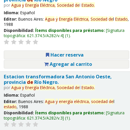
por
Agua
y
Energía
Eléctrica,
Sociedad
de
l
Estado
.
Idioma:
Español
Editor:
Buenos Aires:
Agua
y
Energía
Eléctrica,
Sociedad
de
l
Estado
,
1988
Disponibilidad:
Ítems disponibles para préstamo:
Signatura
topográfica:
621.374.5/A282/v.4
(1).
Hacer reserva
Agregar al carrito
Estacion transformadora San Antonio Oeste,
provincia
de
Río Negro.
por
Agua
y
Energía
Eléctrica,
Sociedad
de
l
Estado
.
Idioma:
Español
Editor:
Buenos Aires:
Agua
y
energía
eléctrica,
sociedad
de
l
estado
, 1988
Disponibilidad:
Ítems disponibles para préstamo:
Signatura
topográfica:
621.374.5/A282/v.3
(1).