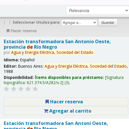
|
|
Seleccionar títulos para:
Hacer reserva
Estación transformadora San Antonio Oeste,
provincia
de
Río Negro
por
Agua
y
Energía
Eléctrica,
Sociedad
de
l
Estado
.
Idioma:
Español
Editor:
Buenos Aires:
Agua
y
Energía
Eléctrica,
Sociedad
de
l
Estado
,
1988
Disponibilidad:
Ítems disponibles para préstamo:
Signatura
topográfica:
621.374.5/A282/v.2
(3).
Hacer reserva
Agregar al carrito
Estación transformadora San Antoni Oeste,
provincia
de
Río Negro