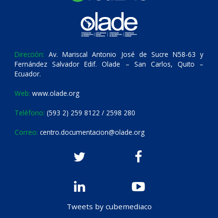
Dirección:
Av. Mariscal Antonio José de Sucre N58-63 y
Fernández Salvador Edif. Olade – San Carlos, Quito –
Ecuador.
Web:
www.olade.org
Teléfono:
(593 2) 259 8122 / 2598 280
Correo:
centro.documentacion@olade.org
Tweets by cubemediaco