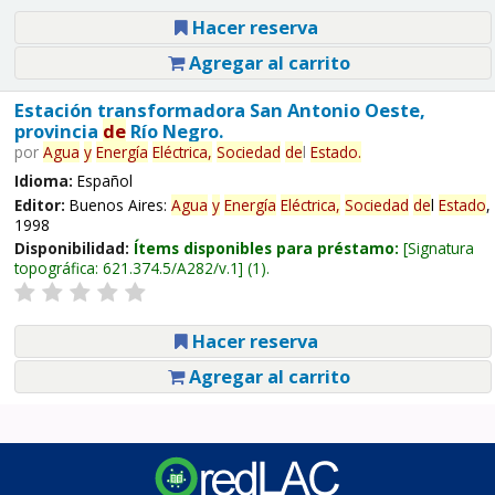
Hacer reserva
Agregar al carrito
Estación transformadora San Antonio Oeste,
provincia
de
Río Negro.
por
Agua
y
Energía
Eléctrica,
Sociedad
de
l
Estado
.
Idioma:
Español
Editor:
Buenos Aires:
Agua
y
Energía
Eléctrica,
Sociedad
de
l
Estado
,
1998
Disponibilidad:
Ítems disponibles para préstamo:
Signatura
topográfica:
621.374.5/A282/v.1
(1).
Hacer reserva
Agregar al carrito