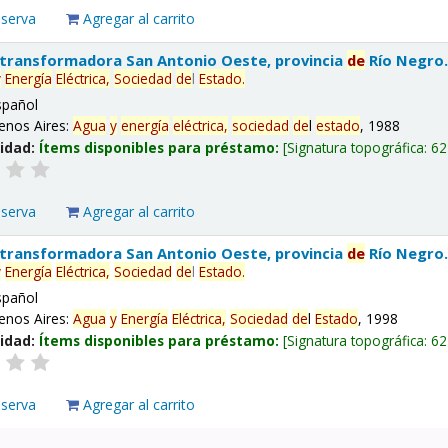
eserva
Agregar al carrito
 transformadora San Antonio Oeste, provincia
de
Río Negro
y
Energía
Eléctrica,
Sociedad
de
l
Estado
.
spañol
enos Aires:
Agua
y
energía
eléctrica,
sociedad
de
l
estado
, 1988
lidad:
Ítems disponibles para préstamo:
Signatura topográfica:
62
eserva
Agregar al carrito
 transformadora San Antonio Oeste, provincia
de
Río Negro
y
Energía
Eléctrica,
Sociedad
de
l
Estado
.
spañol
enos Aires:
Agua
y
Energía
Eléctrica,
Sociedad
de
l
Estado
, 1998
lidad:
Ítems disponibles para préstamo:
Signatura topográfica:
62
eserva
Agregar al carrito