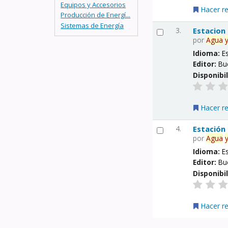
Equipos y Accesorios
Hacer r
Producción de Energí...
Sistemas de Energía
3.
Estacion
por
Agua
Idioma:
E
Editor:
Bu
Disponibi
Hacer r
4.
Estación
por
Agua
Idioma:
E
Editor:
Bu
Disponibi
Hacer r