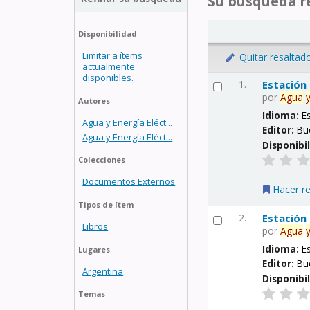
Su búsqueda re
Disponibilidad
Limitar a ítems
Quitar resaltad
actualmente
disponibles.
1.
Estación
por
Agua
Autores
Idioma:
E
Agua y Energía Eléct...
Editor:
Bu
Agua y Energía Eléct...
Disponibi
Colecciones
Documentos Externos
Hacer r
Tipos de ítem
2.
Estación
Libros
por
Agua
Idioma:
E
Lugares
Editor:
Bu
Argentina
Disponibi
Temas