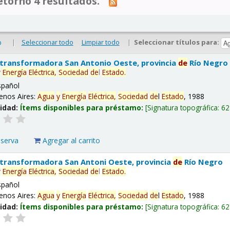
tornó 4 resultados.
|
Seleccionar todo
Limpiar todo
|
Seleccionar títulos para:
o
 transformadora San Antonio Oeste, provincia
de
Río Negro
y
Energía
Eléctrica,
Sociedad
de
l
Estado
.
spañol
enos Aires:
Agua
y
Energía
Eléctrica,
Sociedad
de
l
Estado
, 1988
lidad:
Ítems disponibles para préstamo:
Signatura topográfica:
62
eserva
Agregar al carrito
 transformadora San Antoni Oeste, provincia
de
Río Negro
y
Energía
Eléctrica,
Sociedad
de
l
Estado
.
spañol
enos Aires:
Agua
y
Energía
Eléctrica,
Sociedad
de
l
Estado
, 1988
lidad:
Ítems disponibles para préstamo:
Signatura topográfica:
62