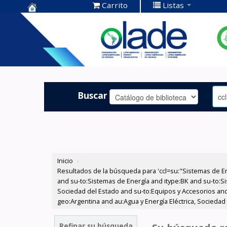
Carrito
Listas
Centro de
Documentación
OLADE -
Buscar
Inicio
›
Resultados de la búsqueda para 'ccl=su:"Sistemas de E
and su-to:Sistemas de Energía and itype:BK and su-to:Si
Sociedad del Estado and su-to:Equipos y Accesorios and
geo:Argentina and au:Agua y Energía Eléctrica, Socieda
Refinar su búsqueda