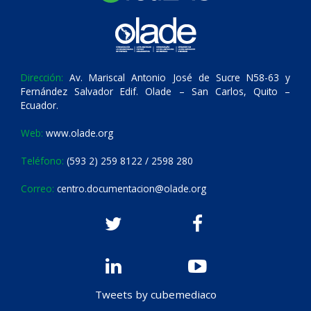
Dirección:
Av. Mariscal Antonio José de Sucre N58-63 y
Fernández Salvador Edif. Olade – San Carlos, Quito –
Ecuador.
Web:
www.olade.org
Teléfono:
(593 2) 259 8122 / 2598 280
Correo:
centro.documentacion@olade.org
Tweets by cubemediaco