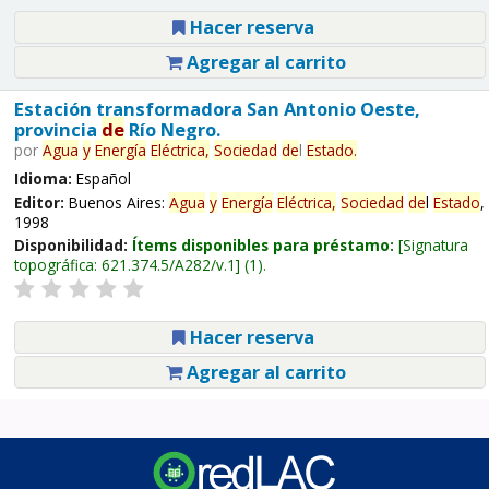
Hacer reserva
Agregar al carrito
Estación transformadora San Antonio Oeste,
provincia
de
Río Negro.
por
Agua
y
Energía
Eléctrica,
Sociedad
de
l
Estado
.
Idioma:
Español
Editor:
Buenos Aires:
Agua
y
Energía
Eléctrica,
Sociedad
de
l
Estado
,
1998
Disponibilidad:
Ítems disponibles para préstamo:
Signatura
topográfica:
621.374.5/A282/v.1
(1).
Hacer reserva
Agregar al carrito