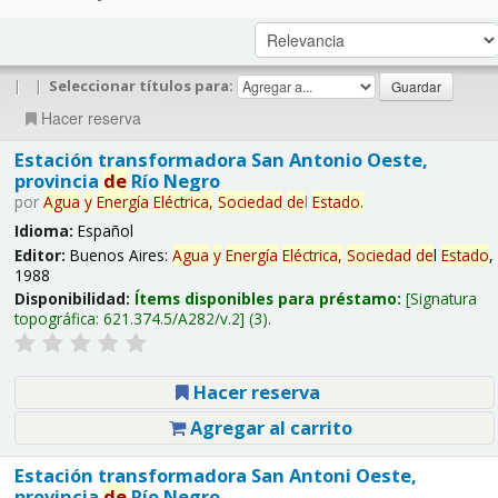
|
|
Seleccionar títulos para:
Hacer reserva
Estación transformadora San Antonio Oeste,
provincia
de
Río Negro
por
Agua
y
Energía
Eléctrica,
Sociedad
de
l
Estado
.
Idioma:
Español
Editor:
Buenos Aires:
Agua
y
Energía
Eléctrica,
Sociedad
de
l
Estado
,
1988
Disponibilidad:
Ítems disponibles para préstamo:
Signatura
topográfica:
621.374.5/A282/v.2
(3).
Hacer reserva
Agregar al carrito
Estación transformadora San Antoni Oeste,
provincia
de
Río Negro