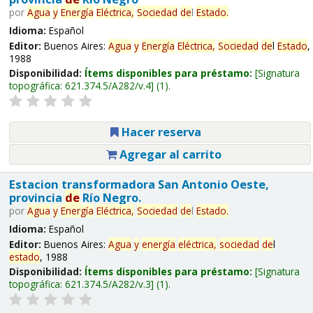
por
Agua
y
Energía
Eléctrica,
Sociedad
de
l
Estado
.
Idioma:
Español
Editor:
Buenos Aires:
Agua
y
Energía
Eléctrica,
Sociedad
de
l
Estado
,
1988
Disponibilidad:
Ítems disponibles para préstamo:
Signatura
topográfica:
621.374.5/A282/v.4
(1).
Hacer reserva
Agregar al carrito
Estacion transformadora San Antonio Oeste,
provincia
de
Río Negro.
por
Agua
y
Energía
Eléctrica,
Sociedad
de
l
Estado
.
Idioma:
Español
Editor:
Buenos Aires:
Agua
y
energía
eléctrica,
sociedad
de
l
estado
, 1988
Disponibilidad:
Ítems disponibles para préstamo:
Signatura
topográfica:
621.374.5/A282/v.3
(1).