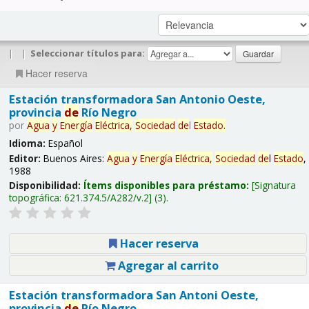
|
|
Seleccionar títulos para:
Hacer reserva
Estación transformadora San Antonio Oeste,
provincia
de
Río Negro
por
Agua
y
Energía
Eléctrica,
Sociedad
de
l
Estado
.
Idioma:
Español
Editor:
Buenos Aires:
Agua
y
Energía
Eléctrica,
Sociedad
de
l
Estado
,
1988
Disponibilidad:
Ítems disponibles para préstamo:
Signatura
topográfica:
621.374.5/A282/v.2
(3).
Hacer reserva
Agregar al carrito
Estación transformadora San Antoni Oeste,
provincia
de
Río Negro