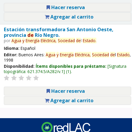
Hacer reserva
Agregar al carrito
Estación transformadora San Antonio Oeste,
provincia
de
Río Negro.
por
Agua
y
Energía
Eléctrica,
Sociedad
de
l
Estado
.
Idioma:
Español
Editor:
Buenos Aires:
Agua
y
Energía
Eléctrica,
Sociedad
de
l
Estado
,
1998
Disponibilidad:
Ítems disponibles para préstamo:
Signatura
topográfica:
621.374.5/A282/v.1
(1).
Hacer reserva
Agregar al carrito