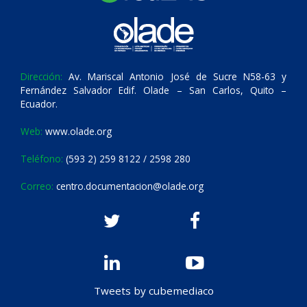
Dirección:
Av. Mariscal Antonio José de Sucre N58-63 y
Fernández Salvador Edif. Olade – San Carlos, Quito –
Ecuador.
Web:
www.olade.org
Teléfono:
(593 2) 259 8122 / 2598 280
Correo:
centro.documentacion@olade.org
Tweets by cubemediaco