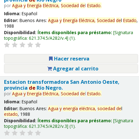
por
Agua
y
Energía
Eléctrica,
Sociedad
de
l
Estado
.
Idioma:
Español
Editor:
Buenos Aires:
Agua
y
Energía
Eléctrica,
Sociedad
de
l
Estado
,
1988
Disponibilidad:
Ítems disponibles para préstamo:
Signatura
topográfica:
621.374.5/A282/v.4
(1).
Hacer reserva
Agregar al carrito
Estacion transformadora San Antonio Oeste,
provincia
de
Río Negro.
por
Agua
y
Energía
Eléctrica,
Sociedad
de
l
Estado
.
Idioma:
Español
Editor:
Buenos Aires:
Agua
y
energía
eléctrica,
sociedad
de
l
estado
, 1988
Disponibilidad:
Ítems disponibles para préstamo:
Signatura
topográfica:
621.374.5/A282/v.3
(1).