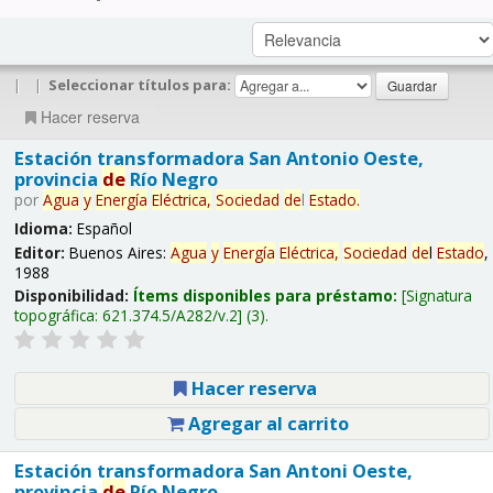
|
|
Seleccionar títulos para:
Hacer reserva
Estación transformadora San Antonio Oeste,
provincia
de
Río Negro
por
Agua
y
Energía
Eléctrica,
Sociedad
de
l
Estado
.
Idioma:
Español
Editor:
Buenos Aires:
Agua
y
Energía
Eléctrica,
Sociedad
de
l
Estado
,
1988
Disponibilidad:
Ítems disponibles para préstamo:
Signatura
topográfica:
621.374.5/A282/v.2
(3).
Hacer reserva
Agregar al carrito
Estación transformadora San Antoni Oeste,
provincia
de
Río Negro