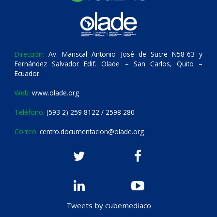
Dirección:
Av. Mariscal Antonio José de Sucre N58-63 y
Fernández Salvador Edif. Olade – San Carlos, Quito –
Ecuador.
Web:
www.olade.org
Teléfono:
(593 2) 259 8122 / 2598 280
Correo:
centro.documentacion@olade.org
Tweets by cubemediaco