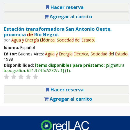
Hacer reserva
Agregar al carrito
Estación transformadora San Antonio Oeste,
provincia
de
Río Negro.
por
Agua
y
Energía
Eléctrica,
Sociedad
de
l
Estado
.
Idioma:
Español
Editor:
Buenos Aires:
Agua
y
Energía
Eléctrica,
Sociedad
de
l
Estado
,
1998
Disponibilidad:
Ítems disponibles para préstamo:
Signatura
topográfica:
621.374.5/A282/v.1
(1).
Hacer reserva
Agregar al carrito