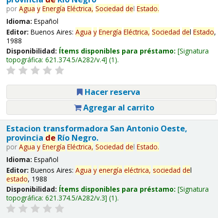
por
Agua
y
Energía
Eléctrica,
Sociedad
de
l
Estado
.
Idioma:
Español
Editor:
Buenos Aires:
Agua
y
Energía
Eléctrica,
Sociedad
de
l
Estado
,
1988
Disponibilidad:
Ítems disponibles para préstamo:
Signatura
topográfica:
621.374.5/A282/v.4
(1).
Hacer reserva
Agregar al carrito
Estacion transformadora San Antonio Oeste,
provincia
de
Río Negro.
por
Agua
y
Energía
Eléctrica,
Sociedad
de
l
Estado
.
Idioma:
Español
Editor:
Buenos Aires:
Agua
y
energía
eléctrica,
sociedad
de
l
estado
, 1988
Disponibilidad:
Ítems disponibles para préstamo:
Signatura
topográfica:
621.374.5/A282/v.3
(1).