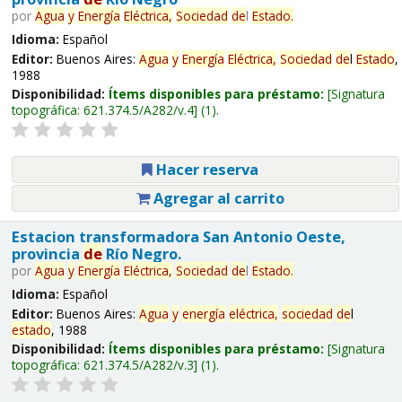
por
Agua
y
Energía
Eléctrica,
Sociedad
de
l
Estado
.
Idioma:
Español
Editor:
Buenos Aires:
Agua
y
Energía
Eléctrica,
Sociedad
de
l
Estado
,
1988
Disponibilidad:
Ítems disponibles para préstamo:
Signatura
topográfica:
621.374.5/A282/v.4
(1).
Hacer reserva
Agregar al carrito
Estacion transformadora San Antonio Oeste,
provincia
de
Río Negro.
por
Agua
y
Energía
Eléctrica,
Sociedad
de
l
Estado
.
Idioma:
Español
Editor:
Buenos Aires:
Agua
y
energía
eléctrica,
sociedad
de
l
estado
, 1988
Disponibilidad:
Ítems disponibles para préstamo:
Signatura
topográfica:
621.374.5/A282/v.3
(1).