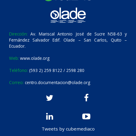
Dirección:
Av. Mariscal Antonio José de Sucre N58-63 y
Fernández Salvador Edif. Olade – San Carlos, Quito –
Ecuador.
Web:
www.olade.org
Teléfono:
(593 2) 259 8122 / 2598 280
Correo:
centro.documentacion@olade.org
Tweets by cubemediaco