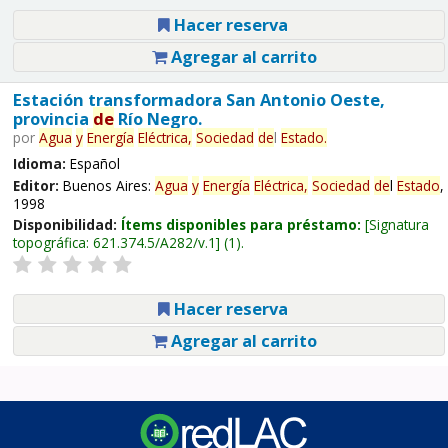
Hacer reserva
Agregar al carrito
Estación transformadora San Antonio Oeste,
provincia
de
Río Negro.
por
Agua
y
Energía
Eléctrica,
Sociedad
de
l
Estado
.
Idioma:
Español
Editor:
Buenos Aires:
Agua
y
Energía
Eléctrica,
Sociedad
de
l
Estado
,
1998
Disponibilidad:
Ítems disponibles para préstamo:
Signatura
topográfica:
621.374.5/A282/v.1
(1).
Hacer reserva
Agregar al carrito