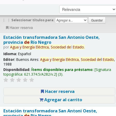
|
|
Seleccionar títulos para:
Hacer reserva
Estación transformadora San Antonio Oeste,
provincia
de
Río Negro
por
Agua
y
Energía
Eléctrica,
Sociedad
de
l
Estado
.
Idioma:
Español
Editor:
Buenos Aires:
Agua
y
Energía
Eléctrica,
Sociedad
de
l
Estado
,
1988
Disponibilidad:
Ítems disponibles para préstamo:
Signatura
topográfica:
621.374.5/A282/v.2
(3).
Hacer reserva
Agregar al carrito
Estación transformadora San Antoni Oeste,
provincia
de
Río Negro