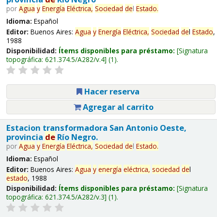
por
Agua
y
Energía
Eléctrica,
Sociedad
de
l
Estado
.
Idioma:
Español
Editor:
Buenos Aires:
Agua
y
Energía
Eléctrica,
Sociedad
de
l
Estado
,
1988
Disponibilidad:
Ítems disponibles para préstamo:
Signatura
topográfica:
621.374.5/A282/v.4
(1).
Hacer reserva
Agregar al carrito
Estacion transformadora San Antonio Oeste,
provincia
de
Río Negro.
por
Agua
y
Energía
Eléctrica,
Sociedad
de
l
Estado
.
Idioma:
Español
Editor:
Buenos Aires:
Agua
y
energía
eléctrica,
sociedad
de
l
estado
, 1988
Disponibilidad:
Ítems disponibles para préstamo:
Signatura
topográfica:
621.374.5/A282/v.3
(1).