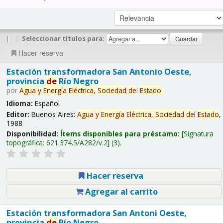
|
|
Seleccionar títulos para:
Hacer reserva
Estación transformadora San Antonio Oeste,
provincia
de
Río Negro
por
Agua
y
Energía
Eléctrica,
Sociedad
de
l
Estado
.
Idioma:
Español
Editor:
Buenos Aires:
Agua
y
Energía
Eléctrica,
Sociedad
de
l
Estado
,
1988
Disponibilidad:
Ítems disponibles para préstamo:
Signatura
topográfica:
621.374.5/A282/v.2
(3).
Hacer reserva
Agregar al carrito
Estación transformadora San Antoni Oeste,
provincia
de
Río Negro