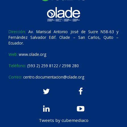
Dirección:
Av. Mariscal Antonio José de Sucre N58-63 y
Fernández Salvador Edif. Olade – San Carlos, Quito –
Ecuador.
Web:
www.olade.org
Teléfono:
(593 2) 259 8122 / 2598 280
Correo:
centro.documentacion@olade.org
Tweets by cubemediaco