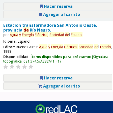
Hacer reserva
Agregar al carrito
Estación transformadora San Antonio Oeste,
provincia
de
Río Negro.
por
Agua
y
Energía
Eléctrica,
Sociedad
de
l
Estado
.
Idioma:
Español
Editor:
Buenos Aires:
Agua
y
Energía
Eléctrica,
Sociedad
de
l
Estado
,
1998
Disponibilidad:
Ítems disponibles para préstamo:
Signatura
topográfica:
621.374.5/A282/v.1
(1).
Hacer reserva
Agregar al carrito