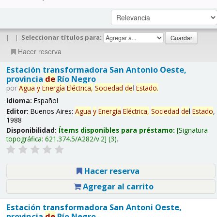
|
|
Seleccionar títulos para:
Hacer reserva
Estación transformadora San Antonio Oeste,
provincia
de
Río Negro
por
Agua
y
Energía
Eléctrica,
Sociedad
de
l
Estado
.
Idioma:
Español
Editor:
Buenos Aires:
Agua
y
Energía
Eléctrica,
Sociedad
de
l
Estado
,
1988
Disponibilidad:
Ítems disponibles para préstamo:
Signatura
topográfica:
621.374.5/A282/v.2
(3).
Hacer reserva
Agregar al carrito
Estación transformadora San Antoni Oeste,
provincia
de
Río Negro