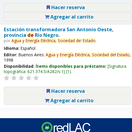
Hacer reserva
Agregar al carrito
Estación transformadora San Antonio Oeste,
provincia
de
Río Negro.
por
Agua
y
Energía
Eléctrica,
Sociedad
de
l
Estado
.
Idioma:
Español
Editor:
Buenos Aires:
Agua
y
Energía
Eléctrica,
Sociedad
de
l
Estado
,
1998
Disponibilidad:
Ítems disponibles para préstamo:
Signatura
topográfica:
621.374.5/A282/v.1
(1).
Hacer reserva
Agregar al carrito