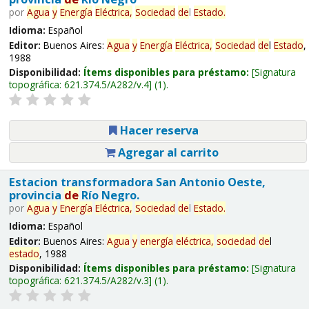
por
Agua
y
Energía
Eléctrica,
Sociedad
de
l
Estado
.
Idioma:
Español
Editor:
Buenos Aires:
Agua
y
Energía
Eléctrica,
Sociedad
de
l
Estado
,
1988
Disponibilidad:
Ítems disponibles para préstamo:
Signatura
topográfica:
621.374.5/A282/v.4
(1).
Hacer reserva
Agregar al carrito
Estacion transformadora San Antonio Oeste,
provincia
de
Río Negro.
por
Agua
y
Energía
Eléctrica,
Sociedad
de
l
Estado
.
Idioma:
Español
Editor:
Buenos Aires:
Agua
y
energía
eléctrica,
sociedad
de
l
estado
, 1988
Disponibilidad:
Ítems disponibles para préstamo:
Signatura
topográfica:
621.374.5/A282/v.3
(1).