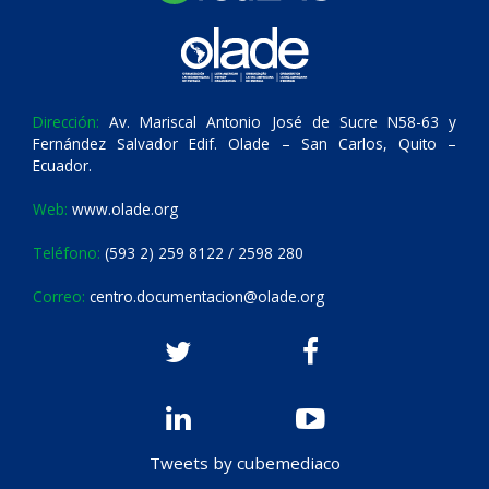
Dirección:
Av. Mariscal Antonio José de Sucre N58-63 y
Fernández Salvador Edif. Olade – San Carlos, Quito –
Ecuador.
Web:
www.olade.org
Teléfono:
(593 2) 259 8122 / 2598 280
Correo:
centro.documentacion@olade.org
Tweets by cubemediaco