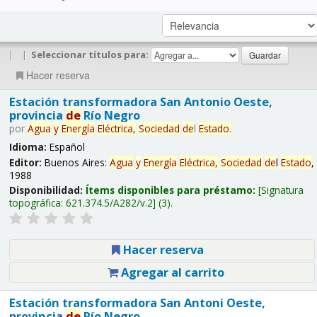
|
|
Seleccionar títulos para:
Hacer reserva
Estación transformadora San Antonio Oeste,
provincia
de
Río Negro
por
Agua
y
Energía
Eléctrica,
Sociedad
de
l
Estado
.
Idioma:
Español
Editor:
Buenos Aires:
Agua
y
Energía
Eléctrica,
Sociedad
de
l
Estado
,
1988
Disponibilidad:
Ítems disponibles para préstamo:
Signatura
topográfica:
621.374.5/A282/v.2
(3).
Hacer reserva
Agregar al carrito
Estación transformadora San Antoni Oeste,
provincia
de
Río Negro