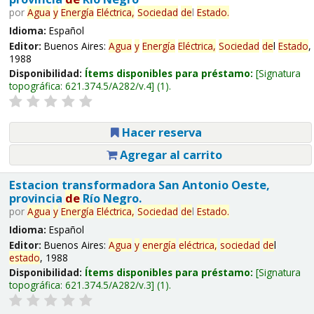
por
Agua
y
Energía
Eléctrica,
Sociedad
de
l
Estado
.
Idioma:
Español
Editor:
Buenos Aires:
Agua
y
Energía
Eléctrica,
Sociedad
de
l
Estado
,
1988
Disponibilidad:
Ítems disponibles para préstamo:
Signatura
topográfica:
621.374.5/A282/v.4
(1).
Hacer reserva
Agregar al carrito
Estacion transformadora San Antonio Oeste,
provincia
de
Río Negro.
por
Agua
y
Energía
Eléctrica,
Sociedad
de
l
Estado
.
Idioma:
Español
Editor:
Buenos Aires:
Agua
y
energía
eléctrica,
sociedad
de
l
estado
, 1988
Disponibilidad:
Ítems disponibles para préstamo:
Signatura
topográfica:
621.374.5/A282/v.3
(1).