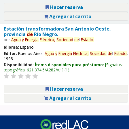
Hacer reserva
Agregar al carrito
Estación transformadora San Antonio Oeste,
provincia
de
Río Negro.
por
Agua
y
Energía
Eléctrica,
Sociedad
de
l
Estado
.
Idioma:
Español
Editor:
Buenos Aires:
Agua
y
Energía
Eléctrica,
Sociedad
de
l
Estado
,
1998
Disponibilidad:
Ítems disponibles para préstamo:
Signatura
topográfica:
621.374.5/A282/v.1
(1).
Hacer reserva
Agregar al carrito