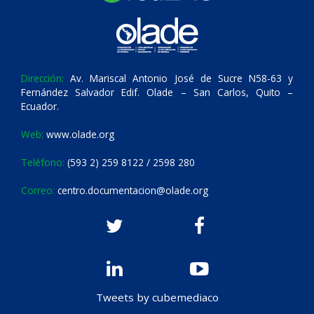
Dirección:
Av. Mariscal Antonio José de Sucre N58-63 y
Fernández Salvador Edif. Olade – San Carlos, Quito –
Ecuador.
Web:
www.olade.org
Teléfono:
(593 2) 259 8122 / 2598 280
Correo:
centro.documentacion@olade.org
Tweets by cubemediaco