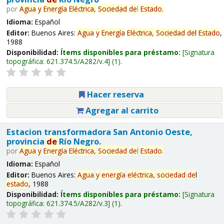
por
Agua
y
Energía
Eléctrica,
Sociedad
de
l
Estado
.
Idioma:
Español
Editor:
Buenos Aires:
Agua
y
Energía
Eléctrica,
Sociedad
de
l
Estado
,
1988
Disponibilidad:
Ítems disponibles para préstamo:
Signatura
topográfica:
621.374.5/A282/v.4
(1).
Hacer reserva
Agregar al carrito
Estacion transformadora San Antonio Oeste,
provincia
de
Río Negro.
por
Agua
y
Energía
Eléctrica,
Sociedad
de
l
Estado
.
Idioma:
Español
Editor:
Buenos Aires:
Agua
y
energía
eléctrica,
sociedad
de
l
estado
, 1988
Disponibilidad:
Ítems disponibles para préstamo:
Signatura
topográfica:
621.374.5/A282/v.3
(1).