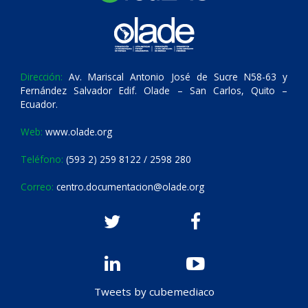
Dirección:
Av. Mariscal Antonio José de Sucre N58-63 y
Fernández Salvador Edif. Olade – San Carlos, Quito –
Ecuador.
Web:
www.olade.org
Teléfono:
(593 2) 259 8122 / 2598 280
Correo:
centro.documentacion@olade.org
Tweets by cubemediaco