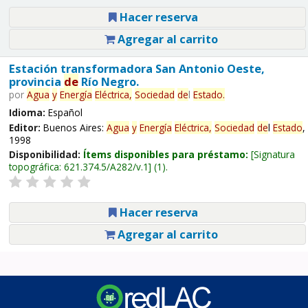
Hacer reserva
Agregar al carrito
Estación transformadora San Antonio Oeste,
provincia
de
Río Negro.
por
Agua
y
Energía
Eléctrica,
Sociedad
de
l
Estado
.
Idioma:
Español
Editor:
Buenos Aires:
Agua
y
Energía
Eléctrica,
Sociedad
de
l
Estado
,
1998
Disponibilidad:
Ítems disponibles para préstamo:
Signatura
topográfica:
621.374.5/A282/v.1
(1).
Hacer reserva
Agregar al carrito