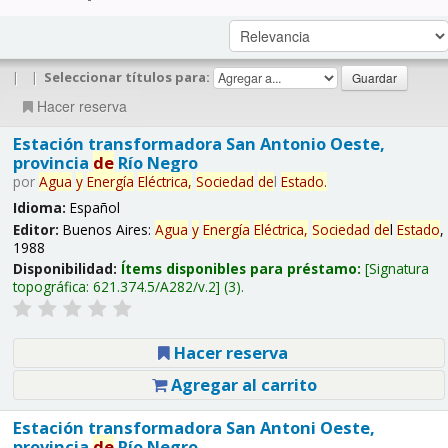
|
|
Seleccionar títulos para:
Hacer reserva
Estación transformadora San Antonio Oeste,
provincia
de
Río Negro
por
Agua
y
Energía
Eléctrica,
Sociedad
de
l
Estado
.
Idioma:
Español
Editor:
Buenos Aires:
Agua
y
Energía
Eléctrica,
Sociedad
de
l
Estado
,
1988
Disponibilidad:
Ítems disponibles para préstamo:
Signatura
topográfica:
621.374.5/A282/v.2
(3).
Hacer reserva
Agregar al carrito
Estación transformadora San Antoni Oeste,
provincia
de
Río Negro