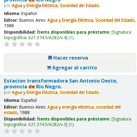
por
Agua
y
Energía
Eléctrica,
Sociedad
de
l
Estado
.
Idioma:
Español
Editor:
Buenos Aires:
Agua
y
Energía
Eléctrica,
Sociedad
de
l
Estado
,
1988
Disponibilidad:
Ítems disponibles para préstamo:
Signatura
topográfica:
621.374.5/A282/v.4
(1).
Hacer reserva
Agregar al carrito
Estacion transformadora San Antonio Oeste,
provincia
de
Río Negro.
por
Agua
y
Energía
Eléctrica,
Sociedad
de
l
Estado
.
Idioma:
Español
Editor:
Buenos Aires:
Agua
y
energía
eléctrica,
sociedad
de
l
estado
, 1988
Disponibilidad:
Ítems disponibles para préstamo:
Signatura
topográfica:
621.374.5/A282/v.3
(1).