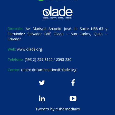
Dirección:
Av. Mariscal Antonio José de Sucre N58-63 y
Fernández Salvador Edif. Olade – San Carlos, Quito –
Ecuador.
Web:
www.olade.org
Teléfono:
(593 2) 259 8122 / 2598 280
Correo:
centro.documentacion@olade.org
Tweets by cubemediaco