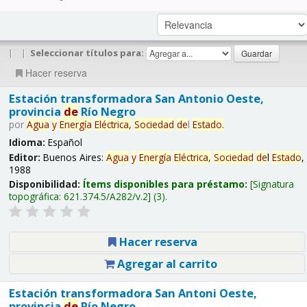
|
|
Seleccionar títulos para:
Hacer reserva
Estación transformadora San Antonio Oeste,
provincia
de
Río Negro
por
Agua
y
Energía
Eléctrica,
Sociedad
de
l
Estado
.
Idioma:
Español
Editor:
Buenos Aires:
Agua
y
Energía
Eléctrica,
Sociedad
de
l
Estado
,
1988
Disponibilidad:
Ítems disponibles para préstamo:
Signatura
topográfica:
621.374.5/A282/v.2
(3).
Hacer reserva
Agregar al carrito
Estación transformadora San Antoni Oeste,
provincia
de
Río Negro