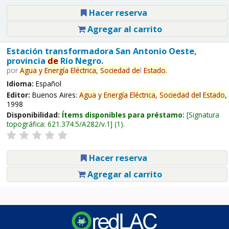
Hacer reserva
Agregar al carrito
Estación transformadora San Antonio Oeste,
provincia
de
Río Negro.
por
Agua
y
Energía
Eléctrica,
Sociedad
de
l
Estado
.
Idioma:
Español
Editor:
Buenos Aires:
Agua
y
Energía
Eléctrica,
Sociedad
de
l
Estado
,
1998
Disponibilidad:
Ítems disponibles para préstamo:
Signatura
topográfica:
621.374.5/A282/v.1
(1).
Hacer reserva
Agregar al carrito