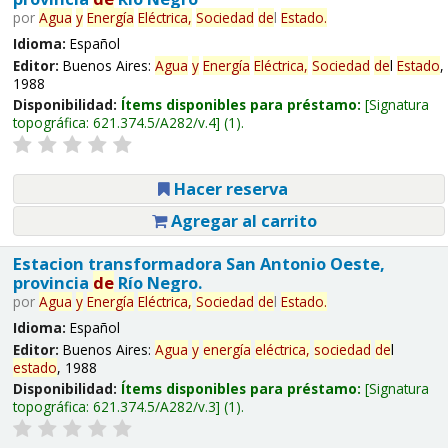
por
Agua
y
Energía
Eléctrica,
Sociedad
de
l
Estado
.
Idioma:
Español
Editor:
Buenos Aires:
Agua
y
Energía
Eléctrica,
Sociedad
de
l
Estado
,
1988
Disponibilidad:
Ítems disponibles para préstamo:
Signatura
topográfica:
621.374.5/A282/v.4
(1).
Hacer reserva
Agregar al carrito
Estacion transformadora San Antonio Oeste,
provincia
de
Río Negro.
por
Agua
y
Energía
Eléctrica,
Sociedad
de
l
Estado
.
Idioma:
Español
Editor:
Buenos Aires:
Agua
y
energía
eléctrica,
sociedad
de
l
estado
, 1988
Disponibilidad:
Ítems disponibles para préstamo:
Signatura
topográfica:
621.374.5/A282/v.3
(1).