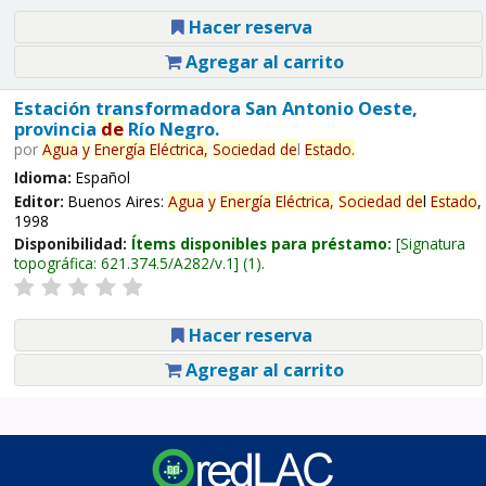
Hacer reserva
Agregar al carrito
Estación transformadora San Antonio Oeste,
provincia
de
Río Negro.
por
Agua
y
Energía
Eléctrica,
Sociedad
de
l
Estado
.
Idioma:
Español
Editor:
Buenos Aires:
Agua
y
Energía
Eléctrica,
Sociedad
de
l
Estado
,
1998
Disponibilidad:
Ítems disponibles para préstamo:
Signatura
topográfica:
621.374.5/A282/v.1
(1).
Hacer reserva
Agregar al carrito