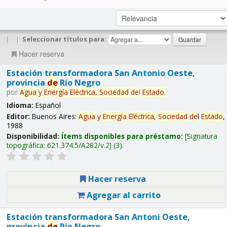
|
|
Seleccionar títulos para:
Hacer reserva
Estación transformadora San Antonio Oeste,
provincia
de
Río Negro
por
Agua
y
Energía
Eléctrica,
Sociedad
de
l
Estado
.
Idioma:
Español
Editor:
Buenos Aires:
Agua
y
Energía
Eléctrica,
Sociedad
de
l
Estado
,
1988
Disponibilidad:
Ítems disponibles para préstamo:
Signatura
topográfica:
621.374.5/A282/v.2
(3).
Hacer reserva
Agregar al carrito
Estación transformadora San Antoni Oeste,
provincia
de
Río Negro