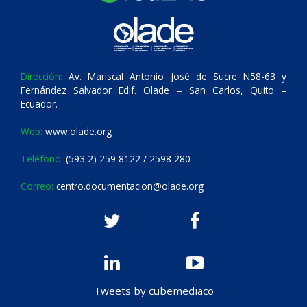
Dirección:
Av. Mariscal Antonio José de Sucre N58-63 y
Fernández Salvador Edif. Olade – San Carlos, Quito –
Ecuador.
Web:
www.olade.org
Teléfono:
(593 2) 259 8122 / 2598 280
Correo:
centro.documentacion@olade.org
Tweets by cubemediaco