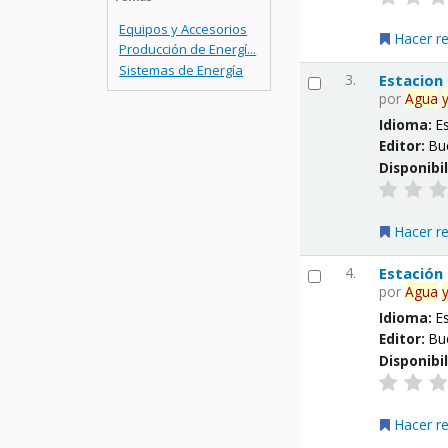
Equipos y Accesorios
Hacer r
Producción de Energí...
Sistemas de Energía
3.
Estacion
por
Agua
Idioma:
E
Editor:
Bu
Disponibi
Hacer r
4.
Estación
por
Agua
Idioma:
E
Editor:
Bu
Disponibi
Hacer r