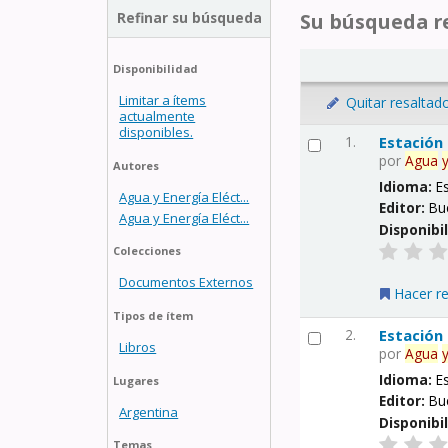
Refinar su búsqueda
Su búsqueda re
Disponibilidad
Limitar a ítems
Quitar resaltad
actualmente
disponibles.
1.
Estación
por
Agua
Autores
Idioma:
E
Agua y Energía Eléct...
Editor:
Bu
Agua y Energía Eléct...
Disponibi
Colecciones
Documentos Externos
Hacer r
Tipos de ítem
2.
Estación
Libros
por
Agua
Idioma:
E
Lugares
Editor:
Bu
Argentina
Disponibi
Temas