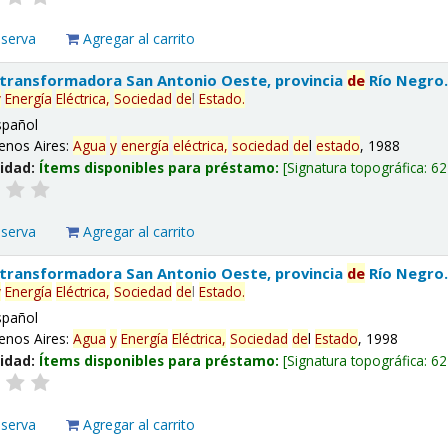
eserva
Agregar al carrito
 transformadora San Antonio Oeste, provincia
de
Río Negro
y
Energía
Eléctrica,
Sociedad
de
l
Estado
.
spañol
enos Aires:
Agua
y
energía
eléctrica,
sociedad
de
l
estado
, 1988
lidad:
Ítems disponibles para préstamo:
Signatura topográfica:
62
eserva
Agregar al carrito
 transformadora San Antonio Oeste, provincia
de
Río Negro
y
Energía
Eléctrica,
Sociedad
de
l
Estado
.
spañol
enos Aires:
Agua
y
Energía
Eléctrica,
Sociedad
de
l
Estado
, 1998
lidad:
Ítems disponibles para préstamo:
Signatura topográfica:
62
eserva
Agregar al carrito