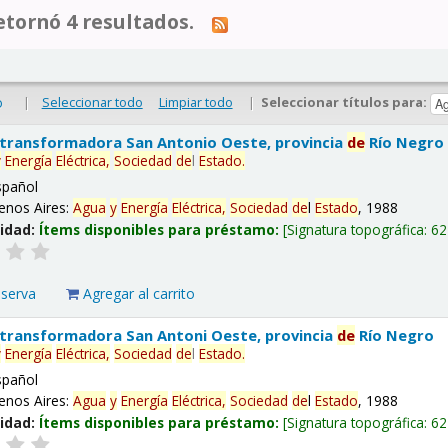
tornó 4 resultados.
|
Seleccionar todo
Limpiar todo
|
Seleccionar títulos para:
o
 transformadora San Antonio Oeste, provincia
de
Río Negro
y
Energía
Eléctrica,
Sociedad
de
l
Estado
.
spañol
enos Aires:
Agua
y
Energía
Eléctrica,
Sociedad
de
l
Estado
, 1988
lidad:
Ítems disponibles para préstamo:
Signatura topográfica:
62
eserva
Agregar al carrito
 transformadora San Antoni Oeste, provincia
de
Río Negro
y
Energía
Eléctrica,
Sociedad
de
l
Estado
.
spañol
enos Aires:
Agua
y
Energía
Eléctrica,
Sociedad
de
l
Estado
, 1988
lidad:
Ítems disponibles para préstamo:
Signatura topográfica:
62