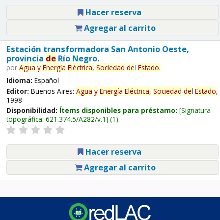
Hacer reserva
Agregar al carrito
Estación transformadora San Antonio Oeste,
provincia
de
Río Negro.
por
Agua
y
Energía
Eléctrica,
Sociedad
de
l
Estado
.
Idioma:
Español
Editor:
Buenos Aires:
Agua
y
Energía
Eléctrica,
Sociedad
de
l
Estado
,
1998
Disponibilidad:
Ítems disponibles para préstamo:
Signatura
topográfica:
621.374.5/A282/v.1
(1).
Hacer reserva
Agregar al carrito