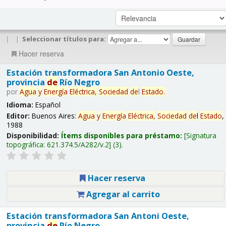
|
|
Seleccionar títulos para:
Hacer reserva
Estación transformadora San Antonio Oeste,
provincia
de
Río Negro
por
Agua
y
Energía
Eléctrica,
Sociedad
de
l
Estado
.
Idioma:
Español
Editor:
Buenos Aires:
Agua
y
Energía
Eléctrica,
Sociedad
de
l
Estado
,
1988
Disponibilidad:
Ítems disponibles para préstamo:
Signatura
topográfica:
621.374.5/A282/v.2
(3).
Hacer reserva
Agregar al carrito
Estación transformadora San Antoni Oeste,
provincia
de
Río Negro