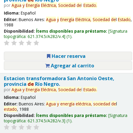
por
Agua
y
Energía
Eléctrica,
Sociedad
de
l
Estado
.
Idioma:
Español
Editor:
Buenos Aires:
Agua
y
Energía
Eléctrica,
Sociedad
de
l
Estado
,
1988
Disponibilidad:
Ítems disponibles para préstamo:
Signatura
topográfica:
621.374.5/A282/v.4
(1).
Hacer reserva
Agregar al carrito
Estacion transformadora San Antonio Oeste,
provincia
de
Río Negro.
por
Agua
y
Energía
Eléctrica,
Sociedad
de
l
Estado
.
Idioma:
Español
Editor:
Buenos Aires:
Agua
y
energía
eléctrica,
sociedad
de
l
estado
, 1988
Disponibilidad:
Ítems disponibles para préstamo:
Signatura
topográfica:
621.374.5/A282/v.3
(1).