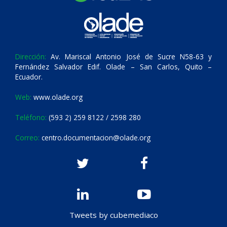
Dirección:
Av. Mariscal Antonio José de Sucre N58-63 y
Fernández Salvador Edif. Olade – San Carlos, Quito –
Ecuador.
Web:
www.olade.org
Teléfono:
(593 2) 259 8122 / 2598 280
Correo:
centro.documentacion@olade.org
Tweets by cubemediaco