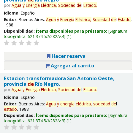
por
Agua
y
Energía
Eléctrica,
Sociedad
de
l
Estado
.
Idioma:
Español
Editor:
Buenos Aires:
Agua
y
Energía
Eléctrica,
Sociedad
de
l
Estado
,
1988
Disponibilidad:
Ítems disponibles para préstamo:
Signatura
topográfica:
621.374.5/A282/v.4
(1).
Hacer reserva
Agregar al carrito
Estacion transformadora San Antonio Oeste,
provincia
de
Río Negro.
por
Agua
y
Energía
Eléctrica,
Sociedad
de
l
Estado
.
Idioma:
Español
Editor:
Buenos Aires:
Agua
y
energía
eléctrica,
sociedad
de
l
estado
, 1988
Disponibilidad:
Ítems disponibles para préstamo:
Signatura
topográfica:
621.374.5/A282/v.3
(1).