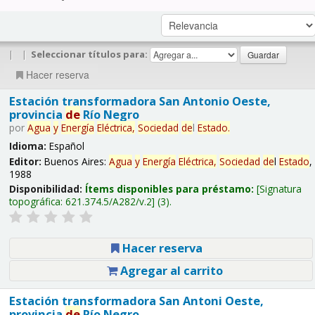
|
|
Seleccionar títulos para:
Hacer reserva
Estación transformadora San Antonio Oeste,
provincia
de
Río Negro
por
Agua
y
Energía
Eléctrica,
Sociedad
de
l
Estado
.
Idioma:
Español
Editor:
Buenos Aires:
Agua
y
Energía
Eléctrica,
Sociedad
de
l
Estado
,
1988
Disponibilidad:
Ítems disponibles para préstamo:
Signatura
topográfica:
621.374.5/A282/v.2
(3).
Hacer reserva
Agregar al carrito
Estación transformadora San Antoni Oeste,
provincia
de
Río Negro