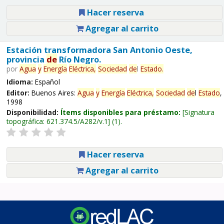
Hacer reserva
Agregar al carrito
Estación transformadora San Antonio Oeste,
provincia
de
Río Negro.
por
Agua
y
Energía
Eléctrica,
Sociedad
de
l
Estado
.
Idioma:
Español
Editor:
Buenos Aires:
Agua
y
Energía
Eléctrica,
Sociedad
de
l
Estado
,
1998
Disponibilidad:
Ítems disponibles para préstamo:
Signatura
topográfica:
621.374.5/A282/v.1
(1).
Hacer reserva
Agregar al carrito