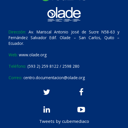
Dirección:
Av. Mariscal Antonio José de Sucre N58-63 y
Fernández Salvador Edif. Olade – San Carlos, Quito –
Ecuador.
Web:
www.olade.org
Teléfono:
(593 2) 259 8122 / 2598 280
Correo:
centro.documentacion@olade.org
Tweets by cubemediaco