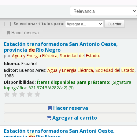
|
|
Seleccionar títulos para:
Hacer reserva
Estación transformadora San Antonio Oeste,
provincia
de
Río Negro
por
Agua
y
Energía
Eléctrica,
Sociedad
de
l
Estado
.
Idioma:
Español
Editor:
Buenos Aires:
Agua
y
Energía
Eléctrica,
Sociedad
de
l
Estado
,
1988
Disponibilidad:
Ítems disponibles para préstamo:
Signatura
topográfica:
621.374.5/A282/v.2
(3).
Hacer reserva
Agregar al carrito
Estación transformadora San Antoni Oeste,
provincia
de
Río Negro