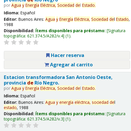
por
Agua
y
Energía
Eléctrica,
Sociedad
de
l
Estado
.
Idioma:
Español
Editor:
Buenos Aires:
Agua
y
Energía
Eléctrica,
Sociedad
de
l
Estado
,
1988
Disponibilidad:
Ítems disponibles para préstamo:
Signatura
topográfica:
621.374.5/A282/v.4
(1).
Hacer reserva
Agregar al carrito
Estacion transformadora San Antonio Oeste,
provincia
de
Río Negro.
por
Agua
y
Energía
Eléctrica,
Sociedad
de
l
Estado
.
Idioma:
Español
Editor:
Buenos Aires:
Agua
y
energía
eléctrica,
sociedad
de
l
estado
, 1988
Disponibilidad:
Ítems disponibles para préstamo:
Signatura
topográfica:
621.374.5/A282/v.3
(1).