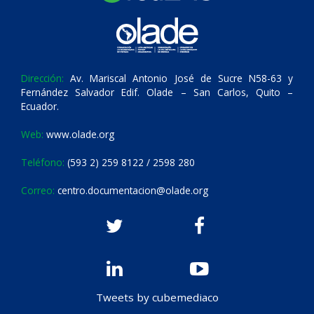
Dirección:
Av. Mariscal Antonio José de Sucre N58-63 y
Fernández Salvador Edif. Olade – San Carlos, Quito –
Ecuador.
Web:
www.olade.org
Teléfono:
(593 2) 259 8122 / 2598 280
Correo:
centro.documentacion@olade.org
Tweets by cubemediaco