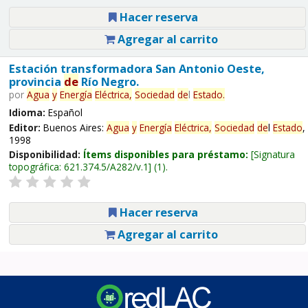
Hacer reserva
Agregar al carrito
Estación transformadora San Antonio Oeste,
provincia
de
Río Negro.
por
Agua
y
Energía
Eléctrica,
Sociedad
de
l
Estado
.
Idioma:
Español
Editor:
Buenos Aires:
Agua
y
Energía
Eléctrica,
Sociedad
de
l
Estado
,
1998
Disponibilidad:
Ítems disponibles para préstamo:
Signatura
topográfica:
621.374.5/A282/v.1
(1).
Hacer reserva
Agregar al carrito