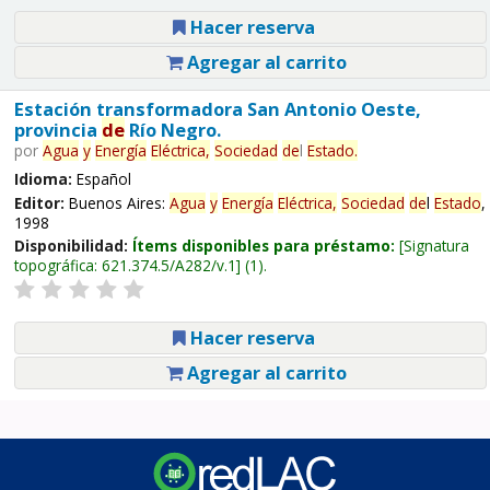
Hacer reserva
Agregar al carrito
Estación transformadora San Antonio Oeste,
provincia
de
Río Negro.
por
Agua
y
Energía
Eléctrica,
Sociedad
de
l
Estado
.
Idioma:
Español
Editor:
Buenos Aires:
Agua
y
Energía
Eléctrica,
Sociedad
de
l
Estado
,
1998
Disponibilidad:
Ítems disponibles para préstamo:
Signatura
topográfica:
621.374.5/A282/v.1
(1).
Hacer reserva
Agregar al carrito