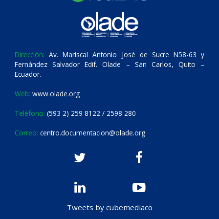
Dirección:
Av. Mariscal Antonio José de Sucre N58-63 y
Fernández Salvador Edif. Olade – San Carlos, Quito –
Ecuador.
Web:
www.olade.org
Teléfono:
(593 2) 259 8122 / 2598 280
Correo:
centro.documentacion@olade.org
Tweets by cubemediaco