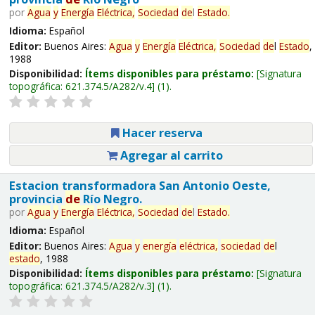
por
Agua
y
Energía
Eléctrica,
Sociedad
de
l
Estado
.
Idioma:
Español
Editor:
Buenos Aires:
Agua
y
Energía
Eléctrica,
Sociedad
de
l
Estado
,
1988
Disponibilidad:
Ítems disponibles para préstamo:
Signatura
topográfica:
621.374.5/A282/v.4
(1).
Hacer reserva
Agregar al carrito
Estacion transformadora San Antonio Oeste,
provincia
de
Río Negro.
por
Agua
y
Energía
Eléctrica,
Sociedad
de
l
Estado
.
Idioma:
Español
Editor:
Buenos Aires:
Agua
y
energía
eléctrica,
sociedad
de
l
estado
, 1988
Disponibilidad:
Ítems disponibles para préstamo:
Signatura
topográfica:
621.374.5/A282/v.3
(1).