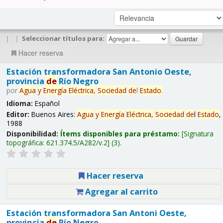
|
|
Seleccionar títulos para:
Hacer reserva
Estación transformadora San Antonio Oeste,
provincia
de
Río Negro
por
Agua
y
Energía
Eléctrica,
Sociedad
de
l
Estado
.
Idioma:
Español
Editor:
Buenos Aires:
Agua
y
Energía
Eléctrica,
Sociedad
de
l
Estado
,
1988
Disponibilidad:
Ítems disponibles para préstamo:
Signatura
topográfica:
621.374.5/A282/v.2
(3).
Hacer reserva
Agregar al carrito
Estación transformadora San Antoni Oeste,
provincia
de
Río Negro