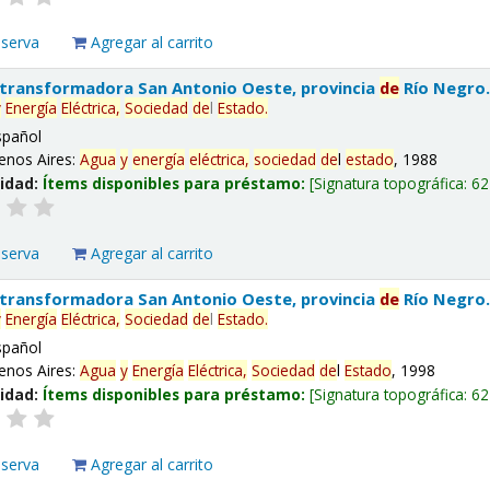
eserva
Agregar al carrito
 transformadora San Antonio Oeste, provincia
de
Río Negro
y
Energía
Eléctrica,
Sociedad
de
l
Estado
.
spañol
enos Aires:
Agua
y
energía
eléctrica,
sociedad
de
l
estado
, 1988
lidad:
Ítems disponibles para préstamo:
Signatura topográfica:
62
eserva
Agregar al carrito
 transformadora San Antonio Oeste, provincia
de
Río Negro
y
Energía
Eléctrica,
Sociedad
de
l
Estado
.
spañol
enos Aires:
Agua
y
Energía
Eléctrica,
Sociedad
de
l
Estado
, 1998
lidad:
Ítems disponibles para préstamo:
Signatura topográfica:
62
eserva
Agregar al carrito