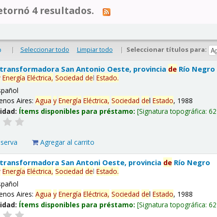
tornó 4 resultados.
|
Seleccionar todo
Limpiar todo
|
Seleccionar títulos para:
o
 transformadora San Antonio Oeste, provincia
de
Río Negro
y
Energía
Eléctrica,
Sociedad
de
l
Estado
.
spañol
enos Aires:
Agua
y
Energía
Eléctrica,
Sociedad
de
l
Estado
, 1988
lidad:
Ítems disponibles para préstamo:
Signatura topográfica:
62
eserva
Agregar al carrito
 transformadora San Antoni Oeste, provincia
de
Río Negro
y
Energía
Eléctrica,
Sociedad
de
l
Estado
.
spañol
enos Aires:
Agua
y
Energía
Eléctrica,
Sociedad
de
l
Estado
, 1988
lidad:
Ítems disponibles para préstamo:
Signatura topográfica:
62