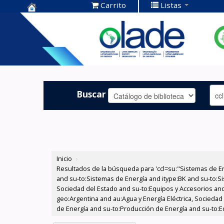
Carrito
Listas
Centro de
Documentación
OLADE -
Buscar
Inicio
›
Resultados de la búsqueda para 'ccl=su:"Sistemas de E
and su-to:Sistemas de Energía and itype:BK and su-to:Si
Sociedad del Estado and su-to:Equipos y Accesorios and
geo:Argentina and au:Agua y Energía Eléctrica, Socieda
de Energía and su-to:Producción de Energía and su-to:E