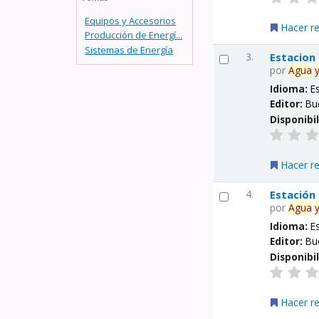
Equipos y Accesorios
Hacer r
Producción de Energí...
Sistemas de Energía
3.
Estacion
por
Agua
Idioma:
E
Editor:
Bu
Disponibi
Hacer r
4.
Estación
por
Agua
Idioma:
E
Editor:
Bu
Disponibi
Hacer r