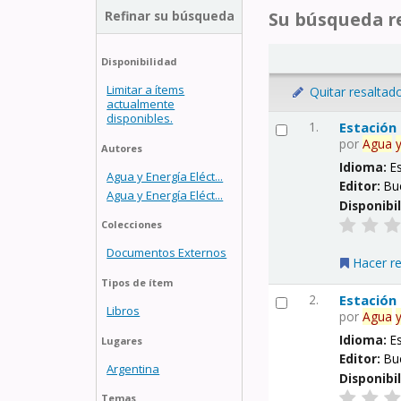
Refinar su búsqueda
Su búsqueda re
Disponibilidad
Limitar a ítems
Quitar resaltad
actualmente
disponibles.
1.
Estación
por
Agua
Autores
Idioma:
E
Agua y Energía Eléct...
Editor:
Bu
Agua y Energía Eléct...
Disponibi
Colecciones
Documentos Externos
Hacer r
Tipos de ítem
2.
Estación
Libros
por
Agua
Idioma:
E
Lugares
Editor:
Bu
Argentina
Disponibi
Temas