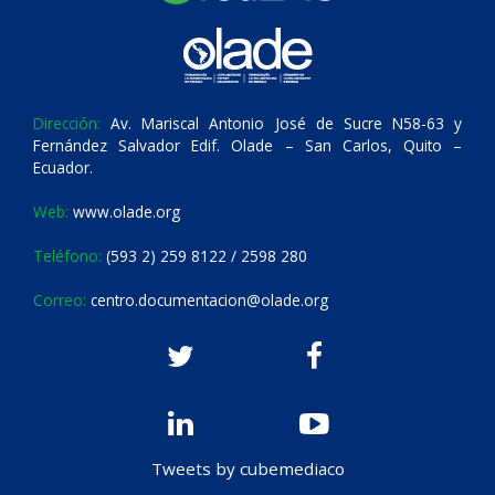
Dirección:
Av. Mariscal Antonio José de Sucre N58-63 y
Fernández Salvador Edif. Olade – San Carlos, Quito –
Ecuador.
Web:
www.olade.org
Teléfono:
(593 2) 259 8122 / 2598 280
Correo:
centro.documentacion@olade.org
Tweets by cubemediaco