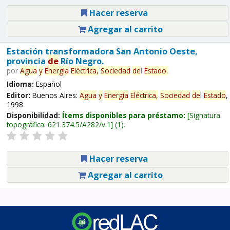
Hacer reserva
Agregar al carrito
Estación transformadora San Antonio Oeste,
provincia
de
Río Negro.
por
Agua
y
Energía
Eléctrica,
Sociedad
de
l
Estado
.
Idioma:
Español
Editor:
Buenos Aires:
Agua
y
Energía
Eléctrica,
Sociedad
de
l
Estado
,
1998
Disponibilidad:
Ítems disponibles para préstamo:
Signatura
topográfica:
621.374.5/A282/v.1
(1).
Hacer reserva
Agregar al carrito