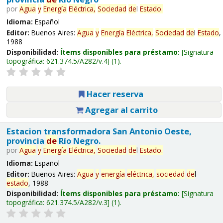
por
Agua
y
Energía
Eléctrica,
Sociedad
de
l
Estado
.
Idioma:
Español
Editor:
Buenos Aires:
Agua
y
Energía
Eléctrica,
Sociedad
de
l
Estado
,
1988
Disponibilidad:
Ítems disponibles para préstamo:
Signatura
topográfica:
621.374.5/A282/v.4
(1).
Hacer reserva
Agregar al carrito
Estacion transformadora San Antonio Oeste,
provincia
de
Río Negro.
por
Agua
y
Energía
Eléctrica,
Sociedad
de
l
Estado
.
Idioma:
Español
Editor:
Buenos Aires:
Agua
y
energía
eléctrica,
sociedad
de
l
estado
, 1988
Disponibilidad:
Ítems disponibles para préstamo:
Signatura
topográfica:
621.374.5/A282/v.3
(1).