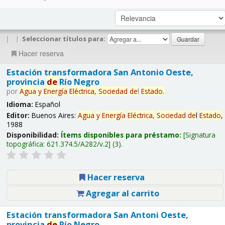
|
|
Seleccionar títulos para:
Hacer reserva
Estación transformadora San Antonio Oeste,
provincia
de
Río Negro
por
Agua
y
Energía
Eléctrica,
Sociedad
de
l
Estado
.
Idioma:
Español
Editor:
Buenos Aires:
Agua
y
Energía
Eléctrica,
Sociedad
de
l
Estado
,
1988
Disponibilidad:
Ítems disponibles para préstamo:
Signatura
topográfica:
621.374.5/A282/v.2
(3).
Hacer reserva
Agregar al carrito
Estación transformadora San Antoni Oeste,
provincia
de
Río Negro