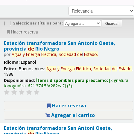
|
|
Seleccionar títulos para:
Hacer reserva
Estación transformadora San Antonio Oeste,
provincia
de
Río Negro
por
Agua
y
Energía
Eléctrica,
Sociedad
de
l
Estado
.
Idioma:
Español
Editor:
Buenos Aires:
Agua
y
Energía
Eléctrica,
Sociedad
de
l
Estado
,
1988
Disponibilidad:
Ítems disponibles para préstamo:
Signatura
topográfica:
621.374.5/A282/v.2
(3).
Hacer reserva
Agregar al carrito
Estación transformadora San Antoni Oeste,
provincia
de
Río Negro