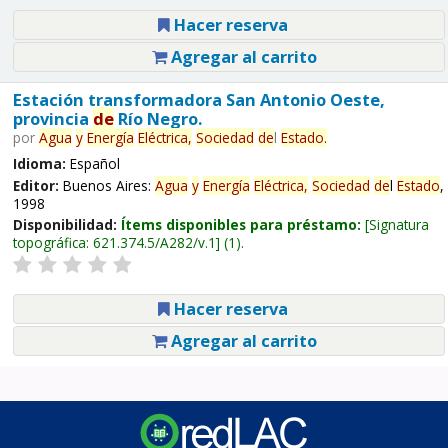
Hacer reserva
Agregar al carrito
Estación transformadora San Antonio Oeste,
provincia
de
Río Negro.
por
Agua
y
Energía
Eléctrica,
Sociedad
de
l
Estado
.
Idioma:
Español
Editor:
Buenos Aires:
Agua
y
Energía
Eléctrica,
Sociedad
de
l
Estado
,
1998
Disponibilidad:
Ítems disponibles para préstamo:
Signatura
topográfica:
621.374.5/A282/v.1
(1).
Hacer reserva
Agregar al carrito