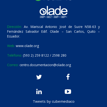
Dirección:
Av. Mariscal Antonio José de Sucre N58-63 y
Fernández Salvador Edif. Olade – San Carlos, Quito –
Ecuador.
Web:
www.olade.org
Teléfono:
(593 2) 259 8122 / 2598 280
Correo:
centro.documentacion@olade.org
Tweets by cubemediaco