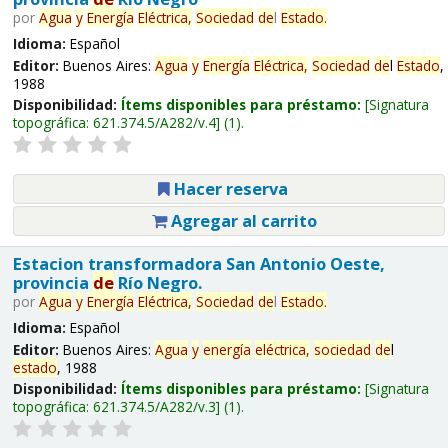
por
Agua
y
Energía
Eléctrica,
Sociedad
de
l
Estado
.
Idioma:
Español
Editor:
Buenos Aires:
Agua
y
Energía
Eléctrica,
Sociedad
de
l
Estado
,
1988
Disponibilidad:
Ítems disponibles para préstamo:
Signatura
topográfica:
621.374.5/A282/v.4
(1).
Hacer reserva
Agregar al carrito
Estacion transformadora San Antonio Oeste,
provincia
de
Río Negro.
por
Agua
y
Energía
Eléctrica,
Sociedad
de
l
Estado
.
Idioma:
Español
Editor:
Buenos Aires:
Agua
y
energía
eléctrica,
sociedad
de
l
estado
, 1988
Disponibilidad:
Ítems disponibles para préstamo:
Signatura
topográfica:
621.374.5/A282/v.3
(1).