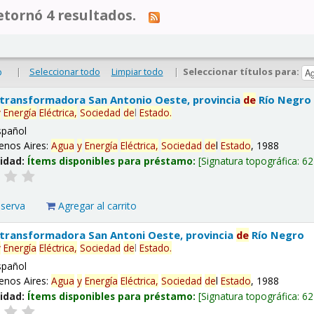
tornó 4 resultados.
|
Seleccionar todo
Limpiar todo
|
Seleccionar títulos para:
o
 transformadora San Antonio Oeste, provincia
de
Río Negro
y
Energía
Eléctrica,
Sociedad
de
l
Estado
.
spañol
enos Aires:
Agua
y
Energía
Eléctrica,
Sociedad
de
l
Estado
, 1988
lidad:
Ítems disponibles para préstamo:
Signatura topográfica:
62
eserva
Agregar al carrito
 transformadora San Antoni Oeste, provincia
de
Río Negro
y
Energía
Eléctrica,
Sociedad
de
l
Estado
.
spañol
enos Aires:
Agua
y
Energía
Eléctrica,
Sociedad
de
l
Estado
, 1988
lidad:
Ítems disponibles para préstamo:
Signatura topográfica:
62