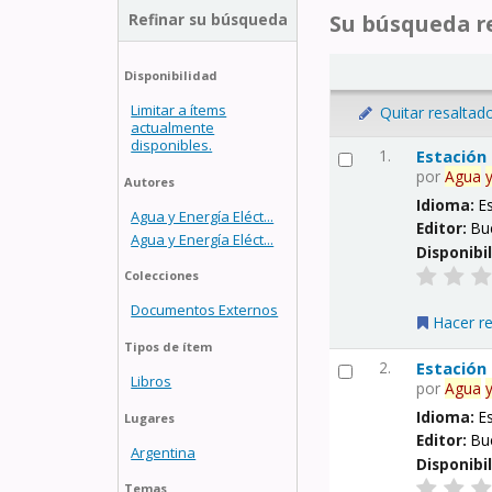
Refinar su búsqueda
Su búsqueda re
Disponibilidad
Limitar a ítems
Quitar resaltad
actualmente
disponibles.
1.
Estación
por
Agua
Autores
Idioma:
E
Agua y Energía Eléct...
Editor:
Bu
Agua y Energía Eléct...
Disponibi
Colecciones
Documentos Externos
Hacer r
Tipos de ítem
2.
Estación
Libros
por
Agua
Idioma:
E
Lugares
Editor:
Bu
Argentina
Disponibi
Temas