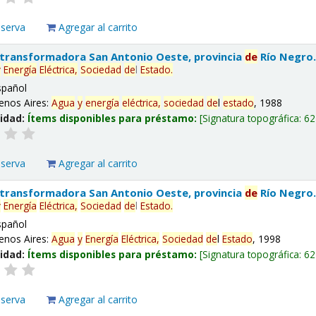
eserva
Agregar al carrito
 transformadora San Antonio Oeste, provincia
de
Río Negro
y
Energía
Eléctrica,
Sociedad
de
l
Estado
.
spañol
enos Aires:
Agua
y
energía
eléctrica,
sociedad
de
l
estado
, 1988
lidad:
Ítems disponibles para préstamo:
Signatura topográfica:
62
eserva
Agregar al carrito
 transformadora San Antonio Oeste, provincia
de
Río Negro
y
Energía
Eléctrica,
Sociedad
de
l
Estado
.
spañol
enos Aires:
Agua
y
Energía
Eléctrica,
Sociedad
de
l
Estado
, 1998
lidad:
Ítems disponibles para préstamo:
Signatura topográfica:
62
eserva
Agregar al carrito