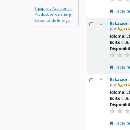
Equipos y Accesorios
Hacer r
Producción de Energí...
Sistemas de Energía
3.
Estacion
por
Agua
Idioma:
E
Editor:
Bu
Disponibi
Hacer r
4.
Estación
por
Agua
Idioma:
E
Editor:
Bu
Disponibi
Hacer r