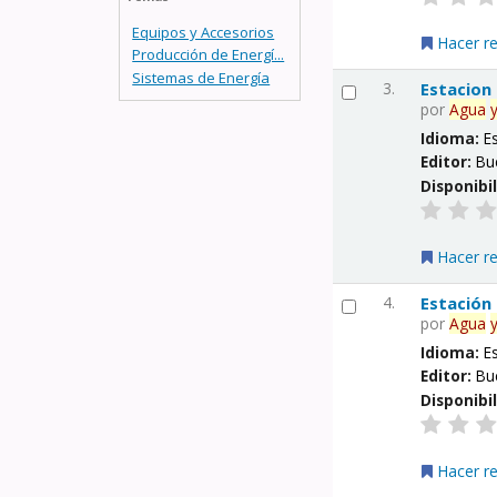
Equipos y Accesorios
Hacer r
Producción de Energí...
Sistemas de Energía
3.
Estacion
por
Agua
Idioma:
E
Editor:
Bu
Disponibi
Hacer r
4.
Estación
por
Agua
Idioma:
E
Editor:
Bu
Disponibi
Hacer r