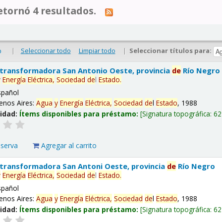
tornó 4 resultados.
|
Seleccionar todo
Limpiar todo
|
Seleccionar títulos para:
o
 transformadora San Antonio Oeste, provincia
de
Río Negro
y
Energía
Eléctrica,
Sociedad
de
l
Estado
.
spañol
enos Aires:
Agua
y
Energía
Eléctrica,
Sociedad
de
l
Estado
, 1988
lidad:
Ítems disponibles para préstamo:
Signatura topográfica:
62
eserva
Agregar al carrito
 transformadora San Antoni Oeste, provincia
de
Río Negro
y
Energía
Eléctrica,
Sociedad
de
l
Estado
.
spañol
enos Aires:
Agua
y
Energía
Eléctrica,
Sociedad
de
l
Estado
, 1988
lidad:
Ítems disponibles para préstamo:
Signatura topográfica:
62