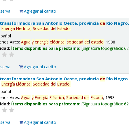
eserva
Agregar al carrito
 transformadora San Antonio Oeste, provincia
de
Río Negro
y
Energía
Eléctrica,
Sociedad
de
l
Estado
.
spañol
enos Aires:
Agua
y
energía
eléctrica,
sociedad
de
l
estado
, 1988
lidad:
Ítems disponibles para préstamo:
Signatura topográfica:
62
eserva
Agregar al carrito
 transformadora San Antonio Oeste, provincia
de
Río Negro
y
Energía
Eléctrica,
Sociedad
de
l
Estado
.
spañol
enos Aires:
Agua
y
Energía
Eléctrica,
Sociedad
de
l
Estado
, 1998
lidad:
Ítems disponibles para préstamo:
Signatura topográfica:
62
eserva
Agregar al carrito