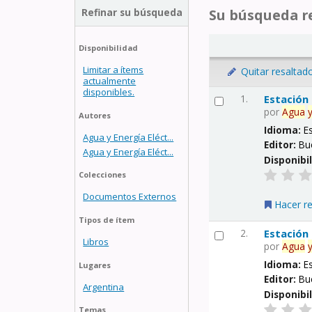
Refinar su búsqueda
Su búsqueda re
Disponibilidad
Limitar a ítems
Quitar resaltad
actualmente
disponibles.
1.
Estación
por
Agua
Autores
Idioma:
E
Agua y Energía Eléct...
Editor:
Bu
Agua y Energía Eléct...
Disponibi
Colecciones
Documentos Externos
Hacer r
Tipos de ítem
2.
Estación
Libros
por
Agua
Idioma:
E
Lugares
Editor:
Bu
Argentina
Disponibi
Temas