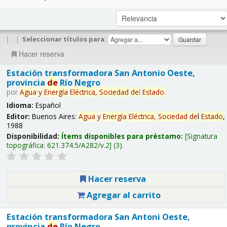
|
|
Seleccionar títulos para:
Hacer reserva
Estación transformadora San Antonio Oeste,
provincia
de
Río Negro
por
Agua
y
Energía
Eléctrica,
Sociedad
de
l
Estado
.
Idioma:
Español
Editor:
Buenos Aires:
Agua
y
Energía
Eléctrica,
Sociedad
de
l
Estado
,
1988
Disponibilidad:
Ítems disponibles para préstamo:
Signatura
topográfica:
621.374.5/A282/v.2
(3).
Hacer reserva
Agregar al carrito
Estación transformadora San Antoni Oeste,
provincia
de
Río Negro