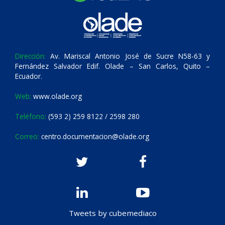
Dirección:
Av. Mariscal Antonio José de Sucre N58-63 y
Fernández Salvador Edif. Olade – San Carlos, Quito –
Ecuador.
Web:
www.olade.org
Teléfono:
(593 2) 259 8122 / 2598 280
Correo:
centro.documentacion@olade.org
Tweets by cubemediaco