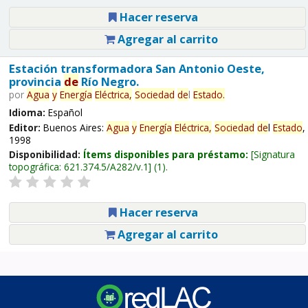
Hacer reserva
Agregar al carrito
Estación transformadora San Antonio Oeste,
provincia
de
Río Negro.
por
Agua
y
Energía
Eléctrica,
Sociedad
de
l
Estado
.
Idioma:
Español
Editor:
Buenos Aires:
Agua
y
Energía
Eléctrica,
Sociedad
de
l
Estado
,
1998
Disponibilidad:
Ítems disponibles para préstamo:
Signatura
topográfica:
621.374.5/A282/v.1
(1).
Hacer reserva
Agregar al carrito