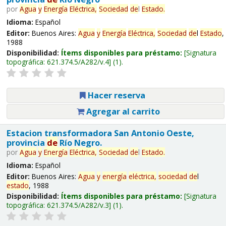
por
Agua
y
Energía
Eléctrica,
Sociedad
de
l
Estado
.
Idioma:
Español
Editor:
Buenos Aires:
Agua
y
Energía
Eléctrica,
Sociedad
de
l
Estado
,
1988
Disponibilidad:
Ítems disponibles para préstamo:
Signatura
topográfica:
621.374.5/A282/v.4
(1).
Hacer reserva
Agregar al carrito
Estacion transformadora San Antonio Oeste,
provincia
de
Río Negro.
por
Agua
y
Energía
Eléctrica,
Sociedad
de
l
Estado
.
Idioma:
Español
Editor:
Buenos Aires:
Agua
y
energía
eléctrica,
sociedad
de
l
estado
, 1988
Disponibilidad:
Ítems disponibles para préstamo:
Signatura
topográfica:
621.374.5/A282/v.3
(1).