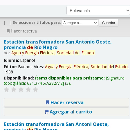
|
|
Seleccionar títulos para:
Hacer reserva
Estación transformadora San Antonio Oeste,
provincia
de
Río Negro
por
Agua
y
Energía
Eléctrica,
Sociedad
de
l
Estado
.
Idioma:
Español
Editor:
Buenos Aires:
Agua
y
Energía
Eléctrica,
Sociedad
de
l
Estado
,
1988
Disponibilidad:
Ítems disponibles para préstamo:
Signatura
topográfica:
621.374.5/A282/v.2
(3).
Hacer reserva
Agregar al carrito
Estación transformadora San Antoni Oeste,
provincia
de
Río Negro