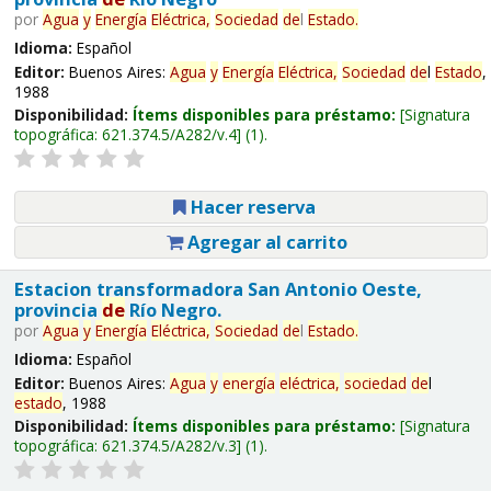
por
Agua
y
Energía
Eléctrica,
Sociedad
de
l
Estado
.
Idioma:
Español
Editor:
Buenos Aires:
Agua
y
Energía
Eléctrica,
Sociedad
de
l
Estado
,
1988
Disponibilidad:
Ítems disponibles para préstamo:
Signatura
topográfica:
621.374.5/A282/v.4
(1).
Hacer reserva
Agregar al carrito
Estacion transformadora San Antonio Oeste,
provincia
de
Río Negro.
por
Agua
y
Energía
Eléctrica,
Sociedad
de
l
Estado
.
Idioma:
Español
Editor:
Buenos Aires:
Agua
y
energía
eléctrica,
sociedad
de
l
estado
, 1988
Disponibilidad:
Ítems disponibles para préstamo:
Signatura
topográfica:
621.374.5/A282/v.3
(1).