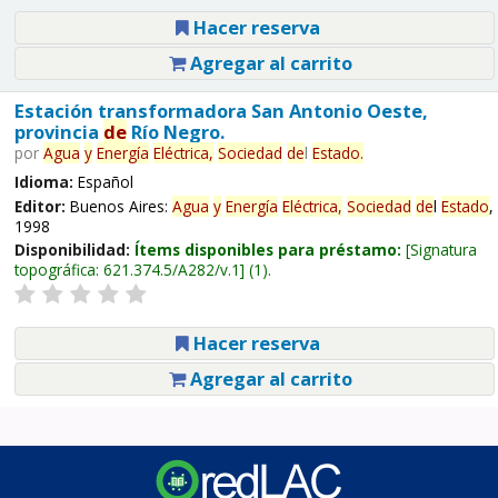
Hacer reserva
Agregar al carrito
Estación transformadora San Antonio Oeste,
provincia
de
Río Negro.
por
Agua
y
Energía
Eléctrica,
Sociedad
de
l
Estado
.
Idioma:
Español
Editor:
Buenos Aires:
Agua
y
Energía
Eléctrica,
Sociedad
de
l
Estado
,
1998
Disponibilidad:
Ítems disponibles para préstamo:
Signatura
topográfica:
621.374.5/A282/v.1
(1).
Hacer reserva
Agregar al carrito