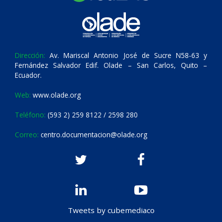
Dirección:
Av. Mariscal Antonio José de Sucre N58-63 y
Fernández Salvador Edif. Olade – San Carlos, Quito –
Ecuador.
Web:
www.olade.org
Teléfono:
(593 2) 259 8122 / 2598 280
Correo:
centro.documentacion@olade.org
Tweets by cubemediaco