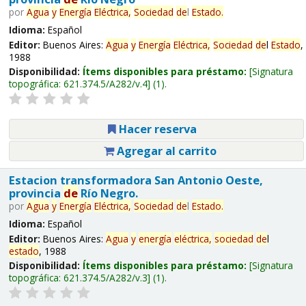
por
Agua
y
Energía
Eléctrica,
Sociedad
de
l
Estado
.
Idioma:
Español
Editor:
Buenos Aires:
Agua
y
Energía
Eléctrica,
Sociedad
de
l
Estado
,
1988
Disponibilidad:
Ítems disponibles para préstamo:
Signatura
topográfica:
621.374.5/A282/v.4
(1).
Hacer reserva
Agregar al carrito
Estacion transformadora San Antonio Oeste,
provincia
de
Río Negro.
por
Agua
y
Energía
Eléctrica,
Sociedad
de
l
Estado
.
Idioma:
Español
Editor:
Buenos Aires:
Agua
y
energía
eléctrica,
sociedad
de
l
estado
, 1988
Disponibilidad:
Ítems disponibles para préstamo:
Signatura
topográfica:
621.374.5/A282/v.3
(1).