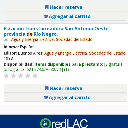
Hacer reserva
Agregar al carrito
Estación transformadora San Antonio Oeste,
provincia
de
Río Negro.
por
Agua
y
Energía
Eléctrica,
Sociedad
de
l
Estado
.
Idioma:
Español
Editor:
Buenos Aires:
Agua
y
Energía
Eléctrica,
Sociedad
de
l
Estado
,
1998
Disponibilidad:
Ítems disponibles para préstamo:
Signatura
topográfica:
621.374.5/A282/v.1
(1).
Hacer reserva
Agregar al carrito