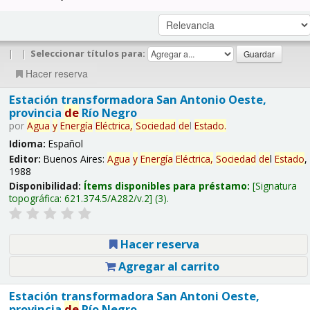
|
|
Seleccionar títulos para:
Hacer reserva
Estación transformadora San Antonio Oeste,
provincia
de
Río Negro
por
Agua
y
Energía
Eléctrica,
Sociedad
de
l
Estado
.
Idioma:
Español
Editor:
Buenos Aires:
Agua
y
Energía
Eléctrica,
Sociedad
de
l
Estado
,
1988
Disponibilidad:
Ítems disponibles para préstamo:
Signatura
topográfica:
621.374.5/A282/v.2
(3).
Hacer reserva
Agregar al carrito
Estación transformadora San Antoni Oeste,
provincia
de
Río Negro