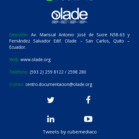
Dirección:
Av. Mariscal Antonio José de Sucre N58-63 y
Fernández Salvador Edif. Olade – San Carlos, Quito –
Ecuador.
Web:
www.olade.org
Teléfono:
(593 2) 259 8122 / 2598 280
Correo:
centro.documentacion@olade.org
Tweets by cubemediaco