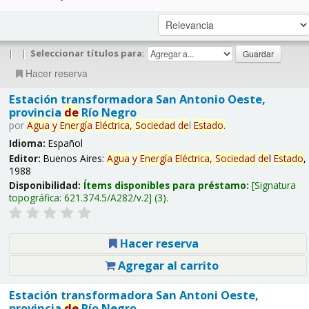
|
|
Seleccionar títulos para:
Hacer reserva
Estación transformadora San Antonio Oeste,
provincia
de
Río Negro
por
Agua
y
Energía
Eléctrica,
Sociedad
de
l
Estado
.
Idioma:
Español
Editor:
Buenos Aires:
Agua
y
Energía
Eléctrica,
Sociedad
de
l
Estado
,
1988
Disponibilidad:
Ítems disponibles para préstamo:
Signatura
topográfica:
621.374.5/A282/v.2
(3).
Hacer reserva
Agregar al carrito
Estación transformadora San Antoni Oeste,
provincia
de
Río Negro