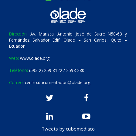
Dirección:
Av. Mariscal Antonio José de Sucre N58-63 y
Fernández Salvador Edif. Olade – San Carlos, Quito –
Ecuador.
Web:
www.olade.org
Teléfono:
(593 2) 259 8122 / 2598 280
Correo:
centro.documentacion@olade.org
Tweets by cubemediaco