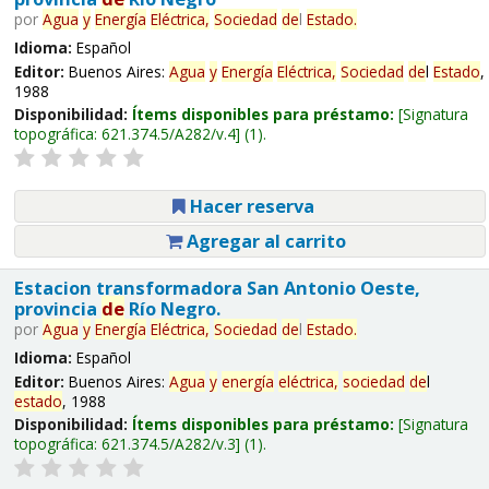
por
Agua
y
Energía
Eléctrica,
Sociedad
de
l
Estado
.
Idioma:
Español
Editor:
Buenos Aires:
Agua
y
Energía
Eléctrica,
Sociedad
de
l
Estado
,
1988
Disponibilidad:
Ítems disponibles para préstamo:
Signatura
topográfica:
621.374.5/A282/v.4
(1).
Hacer reserva
Agregar al carrito
Estacion transformadora San Antonio Oeste,
provincia
de
Río Negro.
por
Agua
y
Energía
Eléctrica,
Sociedad
de
l
Estado
.
Idioma:
Español
Editor:
Buenos Aires:
Agua
y
energía
eléctrica,
sociedad
de
l
estado
, 1988
Disponibilidad:
Ítems disponibles para préstamo:
Signatura
topográfica:
621.374.5/A282/v.3
(1).