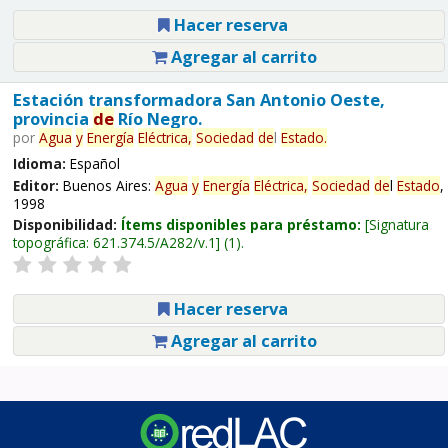
Hacer reserva
Agregar al carrito
Estación transformadora San Antonio Oeste,
provincia
de
Río Negro.
por
Agua
y
Energía
Eléctrica,
Sociedad
de
l
Estado
.
Idioma:
Español
Editor:
Buenos Aires:
Agua
y
Energía
Eléctrica,
Sociedad
de
l
Estado
,
1998
Disponibilidad:
Ítems disponibles para préstamo:
Signatura
topográfica:
621.374.5/A282/v.1
(1).
Hacer reserva
Agregar al carrito