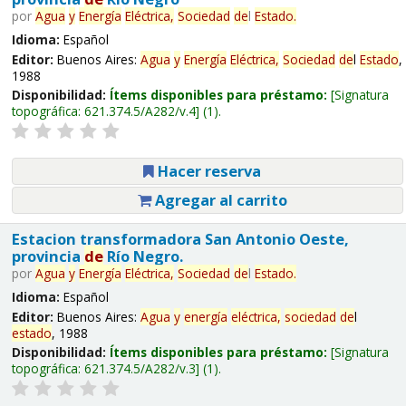
por
Agua
y
Energía
Eléctrica,
Sociedad
de
l
Estado
.
Idioma:
Español
Editor:
Buenos Aires:
Agua
y
Energía
Eléctrica,
Sociedad
de
l
Estado
,
1988
Disponibilidad:
Ítems disponibles para préstamo:
Signatura
topográfica:
621.374.5/A282/v.4
(1).
Hacer reserva
Agregar al carrito
Estacion transformadora San Antonio Oeste,
provincia
de
Río Negro.
por
Agua
y
Energía
Eléctrica,
Sociedad
de
l
Estado
.
Idioma:
Español
Editor:
Buenos Aires:
Agua
y
energía
eléctrica,
sociedad
de
l
estado
, 1988
Disponibilidad:
Ítems disponibles para préstamo:
Signatura
topográfica:
621.374.5/A282/v.3
(1).