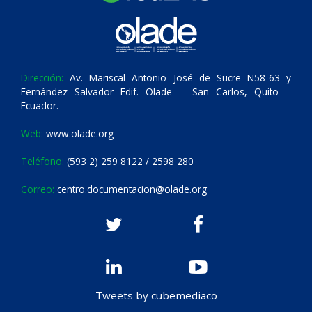
Dirección:
Av. Mariscal Antonio José de Sucre N58-63 y
Fernández Salvador Edif. Olade – San Carlos, Quito –
Ecuador.
Web:
www.olade.org
Teléfono:
(593 2) 259 8122 / 2598 280
Correo:
centro.documentacion@olade.org
Tweets by cubemediaco