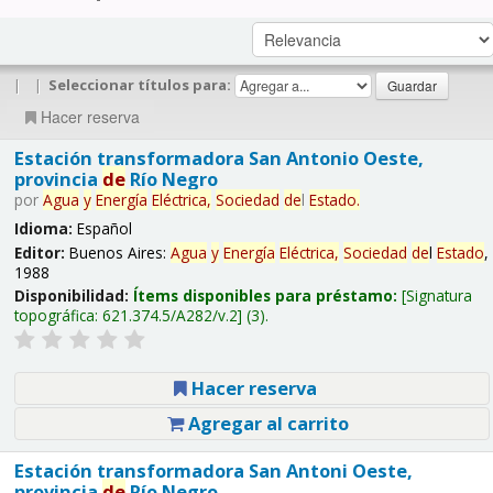
|
|
Seleccionar títulos para:
Hacer reserva
Estación transformadora San Antonio Oeste,
provincia
de
Río Negro
por
Agua
y
Energía
Eléctrica,
Sociedad
de
l
Estado
.
Idioma:
Español
Editor:
Buenos Aires:
Agua
y
Energía
Eléctrica,
Sociedad
de
l
Estado
,
1988
Disponibilidad:
Ítems disponibles para préstamo:
Signatura
topográfica:
621.374.5/A282/v.2
(3).
Hacer reserva
Agregar al carrito
Estación transformadora San Antoni Oeste,
provincia
de
Río Negro