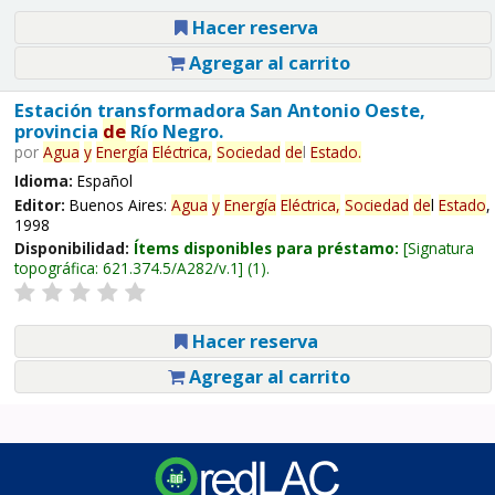
Hacer reserva
Agregar al carrito
Estación transformadora San Antonio Oeste,
provincia
de
Río Negro.
por
Agua
y
Energía
Eléctrica,
Sociedad
de
l
Estado
.
Idioma:
Español
Editor:
Buenos Aires:
Agua
y
Energía
Eléctrica,
Sociedad
de
l
Estado
,
1998
Disponibilidad:
Ítems disponibles para préstamo:
Signatura
topográfica:
621.374.5/A282/v.1
(1).
Hacer reserva
Agregar al carrito