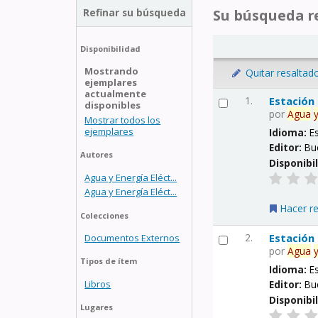
Refinar su búsqueda
Su búsqueda re
Disponibilidad
Mostrando
Quitar resaltad
ejemplares
actualmente
1.
Estación
disponibles
por
Agua
Mostrar todos los
ejemplares
Idioma:
E
Editor:
Bu
Autores
Disponibi
Agua y Energía Eléct...
Agua y Energía Eléct...
Hacer r
Colecciones
2.
Estación
Documentos Externos
por
Agua
Tipos de ítem
Idioma:
E
Libros
Editor:
Bu
Disponibi
Lugares