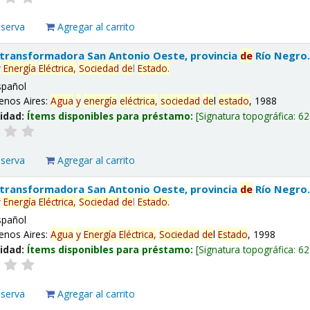
eserva
Agregar al carrito
 transformadora San Antonio Oeste, provincia
de
Río Negro
y
Energía
Eléctrica,
Sociedad
de
l
Estado
.
spañol
enos Aires:
Agua
y
energía
eléctrica,
sociedad
de
l
estado
, 1988
lidad:
Ítems disponibles para préstamo:
Signatura topográfica:
62
eserva
Agregar al carrito
 transformadora San Antonio Oeste, provincia
de
Río Negro
y
Energía
Eléctrica,
Sociedad
de
l
Estado
.
spañol
enos Aires:
Agua
y
Energía
Eléctrica,
Sociedad
de
l
Estado
, 1998
lidad:
Ítems disponibles para préstamo:
Signatura topográfica:
62
eserva
Agregar al carrito