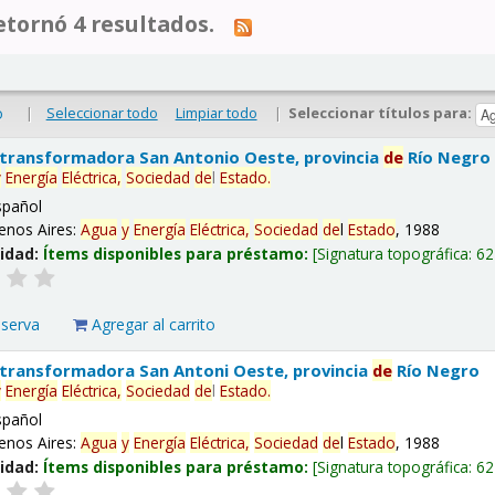
tornó 4 resultados.
|
Seleccionar todo
Limpiar todo
|
Seleccionar títulos para:
o
 transformadora San Antonio Oeste, provincia
de
Río Negro
y
Energía
Eléctrica,
Sociedad
de
l
Estado
.
spañol
enos Aires:
Agua
y
Energía
Eléctrica,
Sociedad
de
l
Estado
, 1988
lidad:
Ítems disponibles para préstamo:
Signatura topográfica:
62
eserva
Agregar al carrito
 transformadora San Antoni Oeste, provincia
de
Río Negro
y
Energía
Eléctrica,
Sociedad
de
l
Estado
.
spañol
enos Aires:
Agua
y
Energía
Eléctrica,
Sociedad
de
l
Estado
, 1988
lidad:
Ítems disponibles para préstamo:
Signatura topográfica:
62